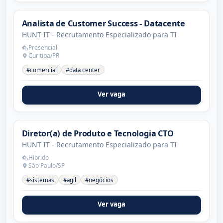
Analista de Customer Success - Datacente
HUNT IT - Recrutamento Especializado para TI
Presencial
Curitiba/PR
#comercial
#data center
Ver vaga
Diretor(a) de Produto e Tecnologia CTO
HUNT IT - Recrutamento Especializado para TI
Híbrido
São Paulo/SP
#sistemas
#agil
#negócios
Ver vaga