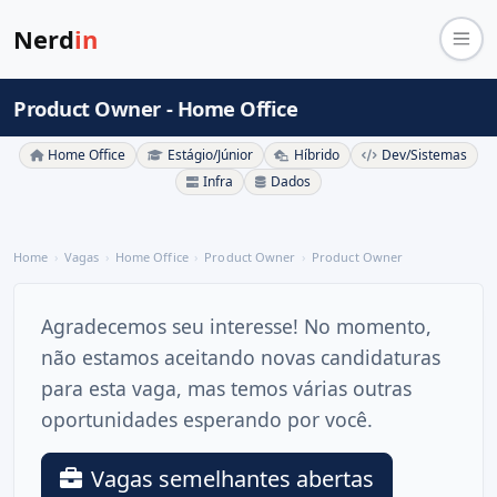
Nerd
in
Product Owner - Home Office
Home Office
Estágio/Júnior
Híbrido
Dev/Sistemas
Infra
Dados
Home
Vagas
Home Office
Product Owner
Product Owner
Agradecemos seu interesse! No momento,
não estamos aceitando novas candidaturas
para esta vaga, mas temos várias outras
oportunidades esperando por você.
Vagas semelhantes abertas