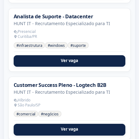
Analista de Suporte - Datacenter
HUNT IT - Recrutamento Especializado para TI
Presencial
Curitiba/PR
#infraestrutura
#windows
#suporte
Ver vaga
Customer Success Pleno - Logtech B2B
HUNT IT - Recrutamento Especializado para TI
Híbrido
São Paulo/SP
#comercial
#negócios
Ver vaga