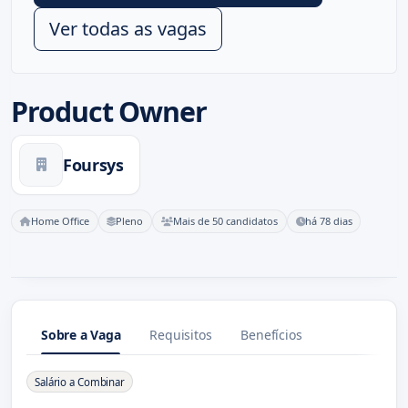
Ver todas as vagas
Product Owner
Foursys
Home Office
Pleno
Mais de 50 candidatos
há 78 dias
Sobre a Vaga
Requisitos
Benefícios
Sobre a Vaga
Salário a Combinar