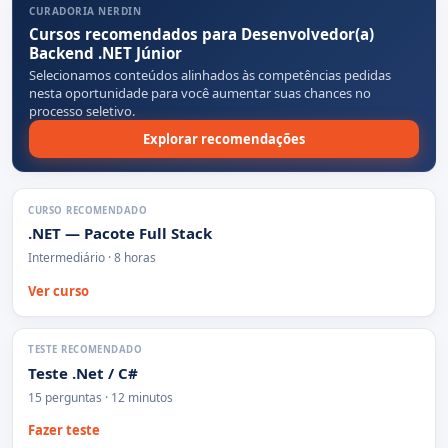
CURADORIA NERDIN
Cursos recomendados para Desenvolvedor(a)
Backend .NET Júnior
Selecionamos conteúdos alinhados às competências pedidas
nesta oportunidade para você aumentar suas chances no
processo seletivo.
Explorar recomendações
CURSO RECOMENDADO
.NET — Pacote Full Stack
Intermediário · 8 horas
Ver curso
TESTE RECOMENDADO
Teste .Net / C#
15 perguntas · 12 minutos
Fazer teste