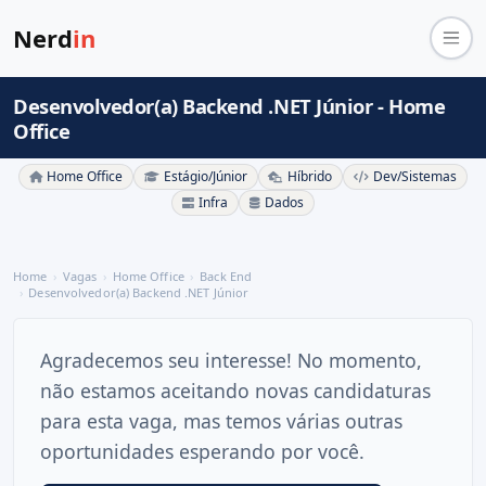
Nerd
in
Desenvolvedor(a) Backend .NET Júnior - Home
Office
Home Office
Estágio/Júnior
Híbrido
Dev/Sistemas
Infra
Dados
Home
Vagas
Home Office
Back End
Desenvolvedor(a) Backend .NET Júnior
Agradecemos seu interesse! No momento,
não estamos aceitando novas candidaturas
para esta vaga, mas temos várias outras
oportunidades esperando por você.