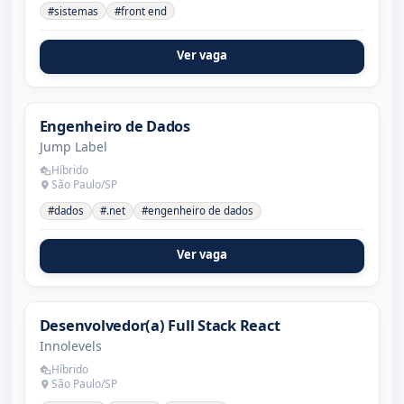
#sistemas
#front end
Ver vaga
Engenheiro de Dados
Jump Label
Híbrido
São Paulo/SP
#dados
#.net
#engenheiro de dados
Ver vaga
Desenvolvedor(a) Full Stack React
Innolevels
Híbrido
São Paulo/SP