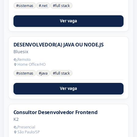
#sistemas
#.net
#full stack
Ver vaga
DESENVOLVEDOR(A) JAVA OU NODE.JS
Bluesix
Remoto
Home Office/HO
#sistemas
#java
#full stack
Ver vaga
Consultor Desenvolvedor Frontend
K2
Presencial
São Paulo/SP