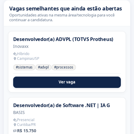
Vagas semelhantes que ainda estão abertas
Oportunidades ativas na mesma área/tecnologia para você
continuar a candidatura.
Desenvolvedor(a) ADVPL (TOTVS Protheus)
Inovaxx
Híbrido
Campinas/SP
#sistemas
#advpl
#processos
Ver vaga
Desenvolvedor(a) de Software .NET | IA G
BASIS
Presencial
Curitiba/PR
R$ 15.750