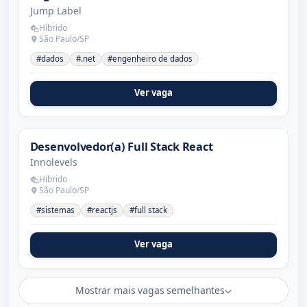
Jump Label
Híbrido
São Paulo/SP
#dados
#.net
#engenheiro de dados
Ver vaga
Desenvolvedor(a) Full Stack React
Innolevels
Híbrido
São Paulo/SP
#sistemas
#reactjs
#full stack
Ver vaga
Mostrar mais vagas semelhantes