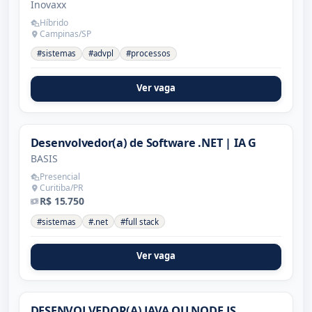
Inovaxx
Híbrido
Campinas/SP
#sistemas
#advpl
#processos
Ver vaga
Desenvolvedor(a) de Software .NET | IA G
BASIS
Presencial
Curitiba/PR
R$ 15.750
#sistemas
#.net
#full stack
Ver vaga
DESENVOLVEDOR(A) JAVA OU NODE.JS