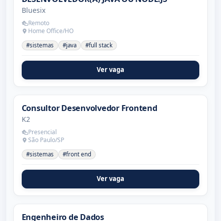
Bluesix
Remoto
Home Office/HO
#sistemas
#java
#full stack
Ver vaga
Consultor Desenvolvedor Frontend
K2
Presencial
São Paulo/SP
#sistemas
#front end
Ver vaga
Engenheiro de Dados