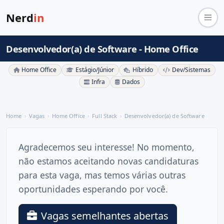
Nerd
in
Desenvolvedor(a) de Software - Home Office
Home Office
Estágio/Júnior
Híbrido
Dev/Sistemas
Infra
Dados
Home
Vagas
Home Office
Full Stack
Desenvolvedor(a) de Software
Agradecemos seu interesse! No momento,
não estamos aceitando novas candidaturas
para esta vaga, mas temos várias outras
oportunidades esperando por você.
Vagas semelhantes abertas