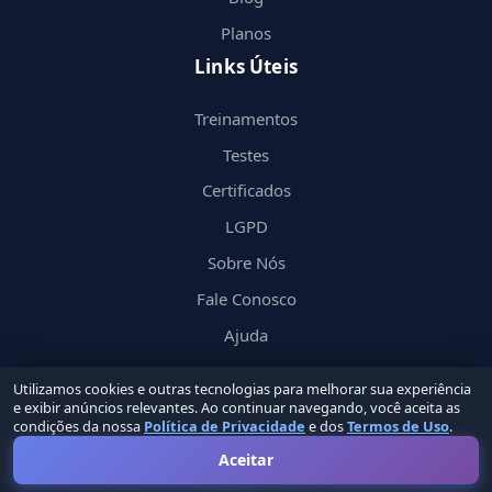
Planos
Links Úteis
Treinamentos
Testes
Certificados
LGPD
Sobre Nós
Fale Conosco
Ajuda
Utilizamos cookies e outras tecnologias para melhorar sua experiência
e exibir anúncios relevantes. Ao continuar navegando, você aceita as
condições da nossa
Política de Privacidade
e dos
Termos de Uso
.
© 2026 Nerd
in
by Groupin Labs. Todos os direitos reservados.
Aceitar