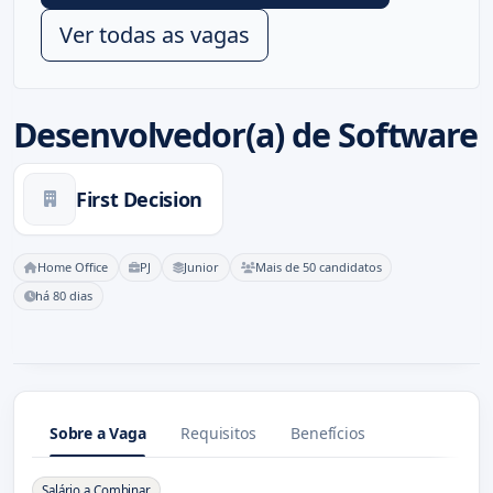
Ver todas as vagas
Desenvolvedor(a) de Software
First Decision
Home Office
PJ
Junior
Mais de 50 candidatos
há 80 dias
Sobre a Vaga
Requisitos
Benefícios
Sobre a Vaga
Salário a Combinar