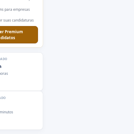
ns para empresas
r suas candidaturas
er Premium
didatos
DADO
n
horas
ADO
 minutos