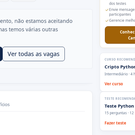
dos testes
Envie mensage
participantes
ento, não estamos aceitando
Gerencie melho
mas temos várias outras
Conhec
Can
Ver todas as vagas
CURSO RECOMEN
Cripto Pytho
Intermediário · 4 
Ver curso
TESTE RECOMEND
ícios
Teste Python
15 perguntas · 12
Fazer teste