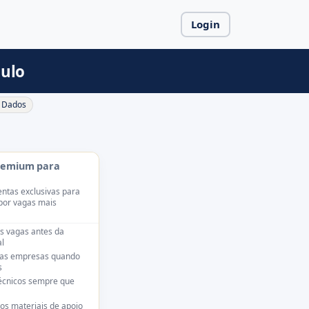
Login
aulo
Dados
remium para
ntas exclusivas para
por vagas mais
s vagas antes da
l
das empresas quando
s
técnicos sempre que
os materiais de apoio