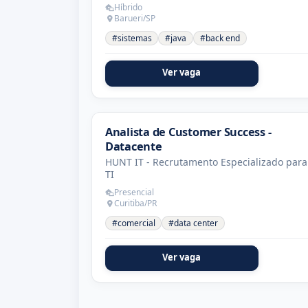
Híbrido
Barueri/SP
#sistemas
#java
#back end
Ver vaga
Analista de Customer Success -
Datacente
HUNT IT - Recrutamento Especializado para
TI
Presencial
Curitiba/PR
#comercial
#data center
Ver vaga