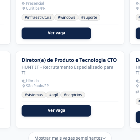
Presencial
Curitiba/PR
#infraestrutura
#windows
#suporte
Ver vaga
Diretor(a) de Produto e Tecnologia CTO
D
HUNT IT - Recrutamento Especializado para
HU
TI
TI
Híbrido
São Paulo/SP
#sistemas
#agil
#negócios
Ver vaga
Mostrar mais vagas semelhantes