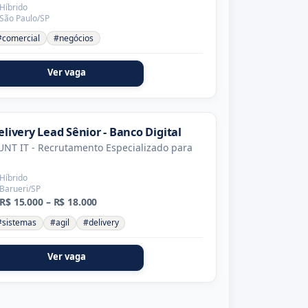
Híbrido
São Paulo/SP
#comercial
#negócios
Ver vaga
elivery Lead Sênior - Banco Digital
NT IT - Recrutamento Especializado para
Híbrido
Barueri/SP
R$ 15.000 – R$ 18.000
#sistemas
#agil
#delivery
Ver vaga