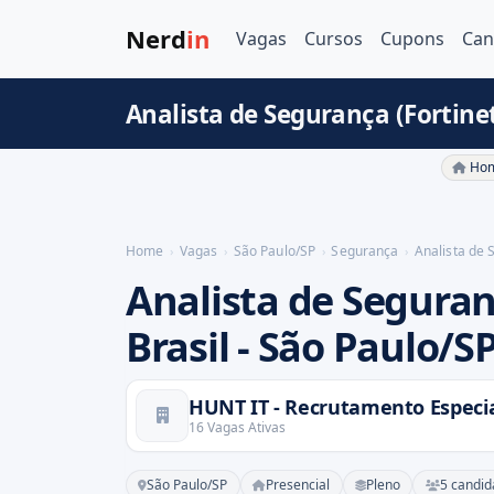
Nerd
in
Vagas
Cursos
Cupons
Can
Analista de Segurança (Fortinet)
Hom
Home
Vagas
São Paulo/SP
Segurança
Analista de 
Analista de Seguran
Brasil - São Paulo/SP
16 Vagas Ativas
São Paulo/SP
Presencial
Pleno
5 candid