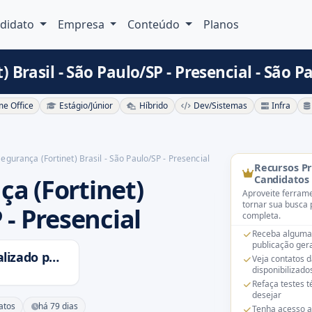
didato
Empresa
Conteúdo
Planos
 Brasil - São Paulo/SP - Presencial - São P
e Office
Estágio/Júnior
Híbrido
Dev/Sistemas
Infra
Segurança (Fortinet) Brasil - São Paulo/SP - Presencial
Recursos P
ça (Fortinet)
Candidatos
Aproveite ferrame
tornar sua busca 
 - Presencial
completa.
Receba alguma
publicação gera
HUNT IT - Recrutamento Especializado para TI
Veja contatos 
disponibilizado
Refaça testes 
desejar
atos
há 79 dias
Tenha acesso a