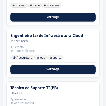
#sistemas
#oracle
#processos
Ver vaga
Engenheiro (a) de Infraestrutura Cloud
MazzaTech
Remoto
Home Office/HO
#infraestrutura
#cloud
#suporte
Ver vaga
Técnico de Suporte TI (PB)
Hexa IT
Presencial
João Pessoa/PB