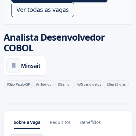
Ver todas as vagas
Analista Desenvolvedor
COBOL
Minsait
São Paulo/SP
Híbrido
Senior
5 candidatos
há 86 dias
Sobre a Vaga
Requisitos
Benefícios