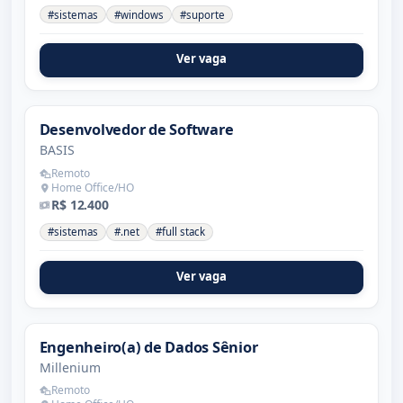
#sistemas
#windows
#suporte
Ver vaga
Desenvolvedor de Software
BASIS
Remoto
Home Office/HO
R$ 12.400
#sistemas
#.net
#full stack
Ver vaga
Engenheiro(a) de Dados Sênior
Millenium
Remoto