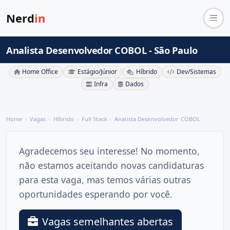
Nerd
in
Analista Desenvolvedor COBOL - São Paulo
Home Office
Estágio/Júnior
Híbrido
Dev/Sistemas
Infra
Dados
Home
Vagas
Híbrido
Full Stack
Analista Desenvolvedor COBOL
Agradecemos seu interesse! No momento,
não estamos aceitando novas candidaturas
para esta vaga, mas temos várias outras
oportunidades esperando por você.
Vagas semelhantes abertas