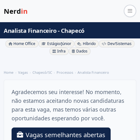
Nerd
in
Analista Financeiro - Chapecó
Home Office
Estágio/Júnior
Híbrido
Dev/Sistemas
Infra
Dados
Home
Vagas
Chapecó/SC
Processos
Analista Financeiro
Agradecemos seu interesse! No momento,
não estamos aceitando novas candidaturas
para esta vaga, mas temos várias outras
oportunidades esperando por você.
Vagas semelhantes abertas