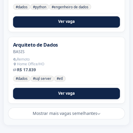
#dados
#python
#engenheiro de dados
Ver vaga
Arquiteto de Dados
BASIS
Remoto
Home Office/HO
R$ 17.839
#dados
#sql server
#etl
Ver vaga
Mostrar mais vagas semelhantes