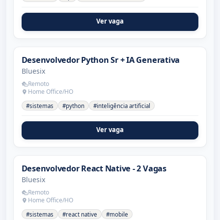
Ver vaga
Desenvolvedor Python Sr + IA Generativa
Bluesix
Remoto
Home Office/HO
#sistemas
#python
#inteligência artificial
Ver vaga
Desenvolvedor React Native - 2 Vagas
Bluesix
Remoto
Home Office/HO
#sistemas
#react native
#mobile