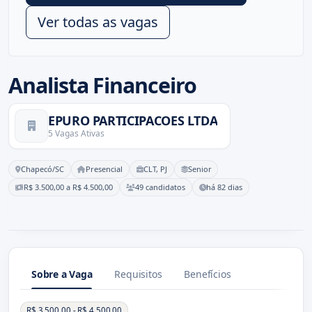
Ver todas as vagas
Analista Financeiro
EPURO PARTICIPACOES LTDA
5 Vagas Ativas
Chapecó/SC
Presencial
CLT, PJ
Senior
R$ 3.500,00 a R$ 4.500,00
49 candidatos
há 82 dias
Sobre a Vaga
Requisitos
Benefícios
Sobre a Vaga
R$ 3.500,00 - R$ 4.500,00