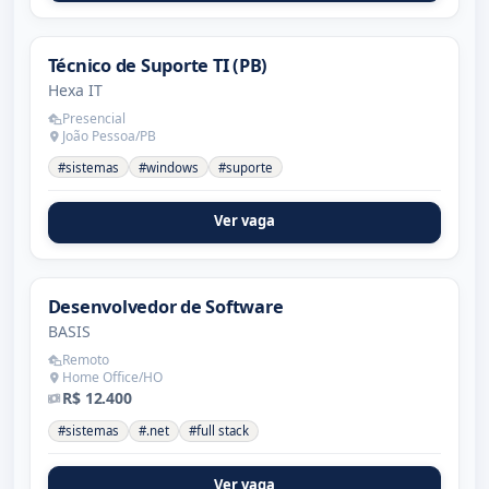
Técnico de Suporte TI (PB)
Hexa IT
Presencial
João Pessoa/PB
#sistemas
#windows
#suporte
Ver vaga
Desenvolvedor de Software
BASIS
Remoto
Home Office/HO
R$ 12.400
#sistemas
#.net
#full stack
Ver vaga