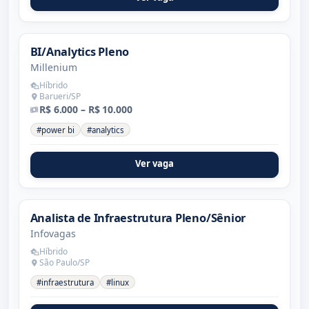
BI/Analytics Pleno
Millenium
Híbrido
Barueri/SP
R$ 6.000 – R$ 10.000
#power bi
#analytics
Ver vaga
Analista de Infraestrutura Pleno/Sênior
Infovagas
Híbrido
São Paulo/SP
#infraestrutura
#linux