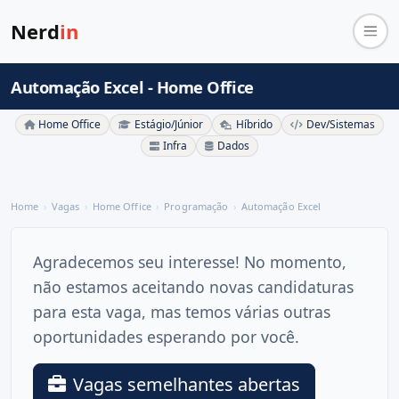
Nerd
in
Automação Excel - Home Office
Home Office
Estágio/Júnior
Híbrido
Dev/Sistemas
Infra
Dados
Home
Vagas
Home Office
Programação
Automação Excel
Agradecemos seu interesse! No momento,
não estamos aceitando novas candidaturas
para esta vaga, mas temos várias outras
oportunidades esperando por você.
Vagas semelhantes abertas