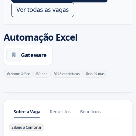
Ver todas as vagas
Automação Excel
Gateware
Home Office
Pleno
28 candidatos
há 29 dias
Sobre a Vaga
Requisitos
Benefícios
Sobre a Vaga
Salário a Combinar