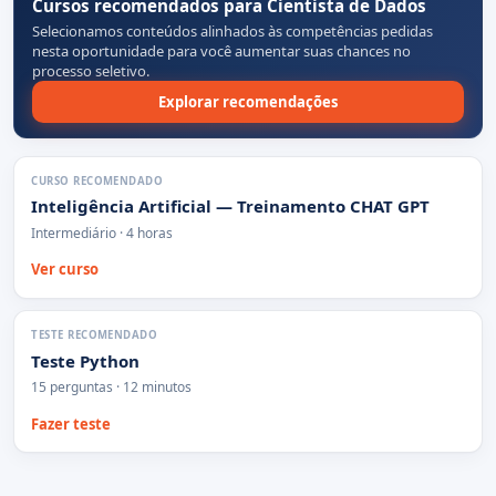
Cursos recomendados para Cientista de Dados
Selecionamos conteúdos alinhados às competências pedidas
nesta oportunidade para você aumentar suas chances no
processo seletivo.
Explorar recomendações
CURSO RECOMENDADO
Inteligência Artificial — Treinamento CHAT GPT
Intermediário · 4 horas
Ver curso
TESTE RECOMENDADO
Teste Python
15 perguntas · 12 minutos
Fazer teste