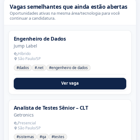
Vagas semelhantes que ainda estão abertas
Oportunidades ativas na mesma área/tecnologia para você
continuar a candidatura.
Engenheiro de Dados
Jump Label
Híbrido
São Paulo/SP
#dados
#.net
#engenheiro de dados
Ver vaga
Analista de Testes Sênior – CLT
Getronics
Presencial
São Paulo/SP
#sistemas
#qa
#testes