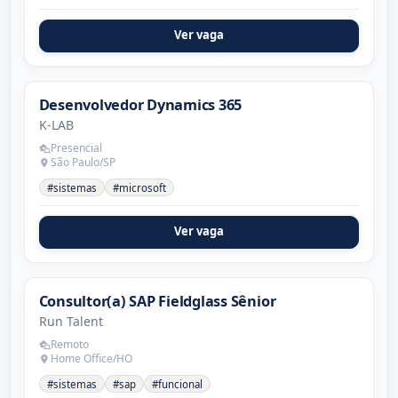
Ver vaga
Desenvolvedor Dynamics 365
K-LAB
Presencial
São Paulo/SP
#sistemas
#microsoft
Ver vaga
Consultor(a) SAP Fieldglass Sênior
Run Talent
Remoto
Home Office/HO
#sistemas
#sap
#funcional