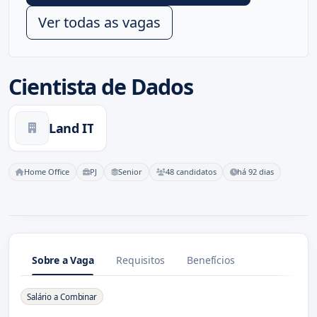
Ver todas as vagas
Cientista de Dados
Land IT
Home Office
PJ
Senior
48 candidatos
há 92 dias
Sobre a Vaga
Requisitos
Benefícios
Sobre a Vaga
Salário a Combinar