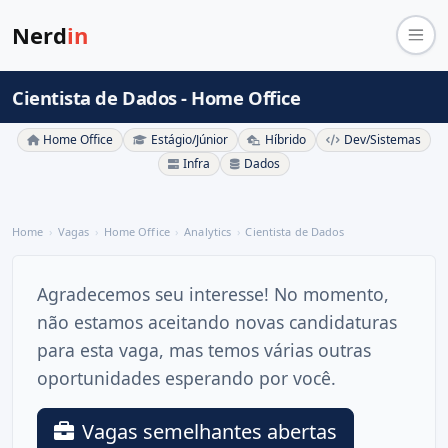
Nerd
in
Cientista de Dados - Home Office
Home Office
Estágio/Júnior
Híbrido
Dev/Sistemas
Infra
Dados
Home
Vagas
Home Office
Analytics
Cientista de Dados
Agradecemos seu interesse! No momento,
não estamos aceitando novas candidaturas
para esta vaga, mas temos várias outras
oportunidades esperando por você.
Vagas semelhantes abertas