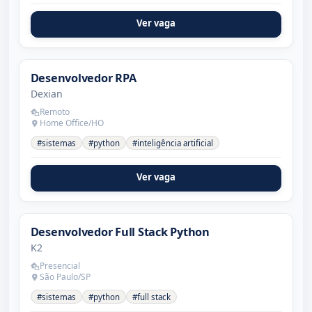
Ver vaga
Desenvolvedor RPA
Dexian
Remoto
Home Office/HO
#sistemas
#python
#inteligência artificial
Ver vaga
Desenvolvedor Full Stack Python
K2
Presencial
São Paulo/SP
#sistemas
#python
#full stack