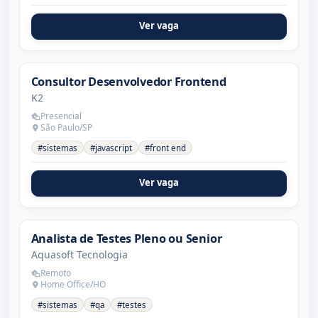
Ver vaga
Consultor Desenvolvedor Frontend
K2
Presencial
São Paulo/SP
#sistemas
#javascript
#front end
Ver vaga
Analista de Testes Pleno ou Senior
Aquasoft Tecnologia
Remoto
Home Office/HO
#sistemas
#qa
#testes