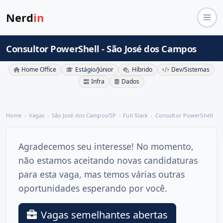
Nerd
in
Consultor PowerShell - São José dos Campos
Home Office
Estágio/Júnior
Híbrido
Dev/Sistemas
Infra
Dados
Home
Vagas
São José dos Campos/SP
Full Stack
Consultor PowerShell
Agradecemos seu interesse! No momento,
não estamos aceitando novas candidaturas
para esta vaga, mas temos várias outras
oportunidades esperando por você.
Vagas semelhantes abertas