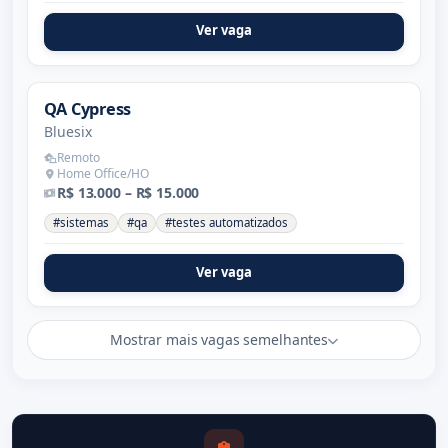
Ver vaga
QA Cypress
Bluesix
Remoto
Home Office/HO
R$ 13.000 – R$ 15.000
#sistemas
#qa
#testes automatizados
Ver vaga
Mostrar mais vagas semelhantes