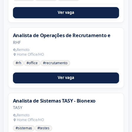
Ver vaga
Analista de Operações de Recrutamento e
RHF
Remoto
Home Office/HO
#rh
#office
#recrutamento
Ver vaga
Analista de Sistemas TASY - Bionexo
TASY
Remoto
Home Office/HO
#sistemas
#testes