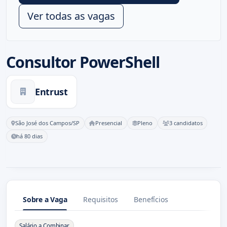
Ver todas as vagas
Consultor PowerShell
Entrust
São José dos Campos/SP
Presencial
Pleno
3 candidatos
há 80 dias
Sobre a Vaga
Requisitos
Benefícios
Sobre a Vaga
Salário a Combinar