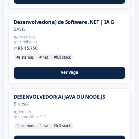
Desenvolvedor(a) de Software .NET | IA G
BASIS
Presencial
Curitiba/PR
R$ 15.750
#sistemas
#.net
#full stack
Ver vaga
DESENVOLVEDOR(A) JAVA OU NODE.JS
Bluesix
Remoto
Home Office/HO
#sistemas
#java
#full stack