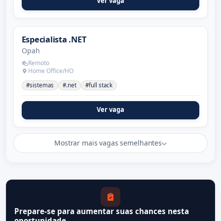
Ver vaga
Especialista .NET
Opah
Remoto
Home Office/HO
#sistemas
#.net
#full stack
Ver vaga
Mostrar mais vagas semelhantes
Prepare-se para aumentar suas chances nesta
oportunidade