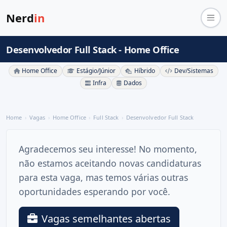
Nerd
in
Desenvolvedor Full Stack - Home Office
Home Office
Estágio/Júnior
Híbrido
Dev/Sistemas
Infra
Dados
Home
Vagas
Home Office
Full Stack
Desenvolvedor Full Stack
Agradecemos seu interesse! No momento,
não estamos aceitando novas candidaturas
para esta vaga, mas temos várias outras
oportunidades esperando por você.
Vagas semelhantes abertas