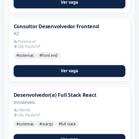
Ver vaga
Consultor Desenvolvedor Frontend
K2
Presencial
São Paulo/SP
#sistemas
#front end
Ver vaga
Desenvolvedor(a) Full Stack React
Innolevels
Híbrido
São Paulo/SP
#sistemas
#reactjs
#full stack