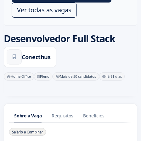
Ver todas as vagas
Desenvolvedor Full Stack
Conecthus
Home Office
Pleno
Mais de 50 candidatos
há 91 dias
Sobre a Vaga
Requisitos
Benefícios
Sobre a Vaga
Salário a Combinar