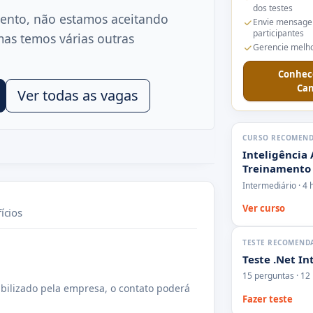
dos testes
ento, não estamos aceitando
Envie mensage
participantes
mas temos várias outras
Gerencie melho
Conhec
Can
Ver todas as vagas
CURSO RECOMEN
Inteligência 
Treinamento
Intermediário · 4 
Ver curso
ícios
TESTE RECOMEND
Teste .Net I
15 perguntas · 12
bilizado pela empresa, o contato poderá
Fazer teste