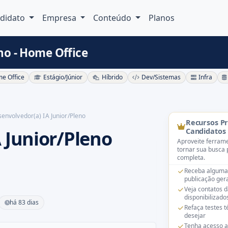
didato
Empresa
Conteúdo
Planos
no - Home Office
e Office
Estágio/Júnior
Híbrido
Dev/Sistemas
Infra
envolvedor(a) IA Junior/Pleno
Recursos P
 Junior/Pleno
Candidatos
Aproveite ferrame
tornar sua busca 
completa.
Receba alguma
publicação gera
Veja contatos 
disponibilizado
há 83 dias
Refaça testes 
desejar
Tenha acesso a