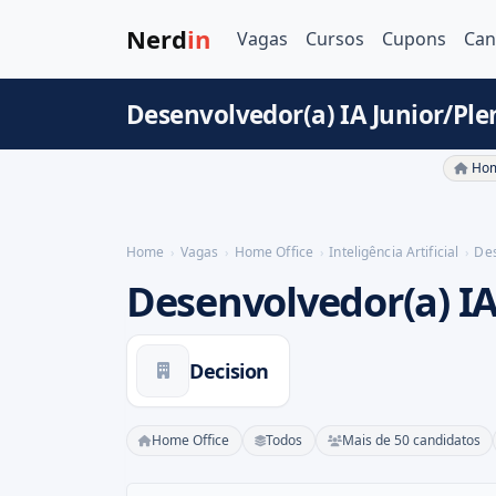
Nerd
in
Vagas
Cursos
Cupons
Can
Desenvolvedor(a) IA Junior/Ple
Hom
Home
Vagas
Home Office
Inteligência Artificial
Des
Desenvolvedor(a) IA
Decision
Home Office
Todos
Mais de 50 candidatos