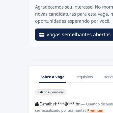
Agradecemos seu interesse! No mom
novas candidaturas para esta vaga, 
oportunidades esperando por você.
Vagas semelhantes abertas
Sobre a Vaga
Requisitos
Benef
Sobre a Vaga
Salário a Combinar
E-mail: rh***@***.br —
Quando disponi
ser visualizado por assinantes
Premium
.