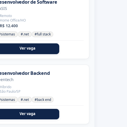
esenvolvedor de Software
ASIS
Remoto
Home Office/HO
R$ 12.400
#sistemas
#.net
#full stack
Ver vaga
esenvolvedor Backend
eentech
Híbrido
São Paulo/SP
#sistemas
#.net
#back end
Ver vaga