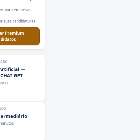
ns para empresas
r suas candidaturas
er Premium
didatos
DADO
Artificial —
 CHAT GPT
horas
ADO
ntermediário
 minutos