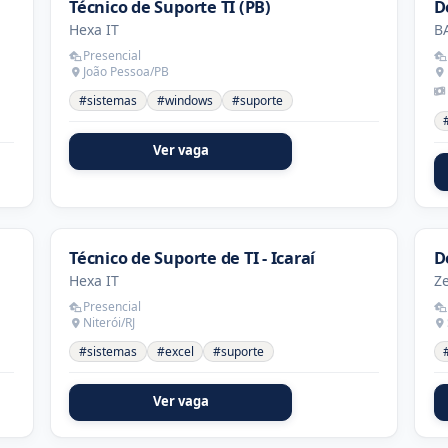
Técnico de Suporte TI (PB)
D
Hexa IT
B
Presencial
João Pessoa/PB
#sistemas
#windows
#suporte
Ver vaga
Técnico de Suporte de TI - Icaraí
D
Hexa IT
Z
Presencial
Niterói/RJ
#sistemas
#excel
#suporte
Ver vaga