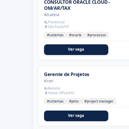
CONSULTOR ORACLE CLOUD -
OM/AR/TAX
Alcateia
Presencial
São Paulo/SP
#sistemas
#oracle
#processos
Ver vaga
Gerente de Projetos
Kron
Remoto
Home Office/HO
#sistemas
#pmo
#project manager
Ver vaga