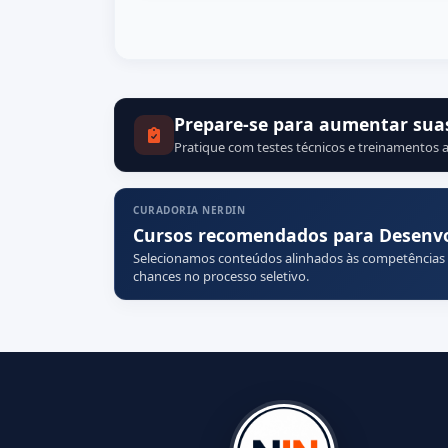
Prepare-se para aumentar sua
Pratique com testes técnicos e treinamentos a
CURADORIA NERDIN
Cursos recomendados para Desenvol
Selecionamos conteúdos alinhados às competências
chances no processo seletivo.