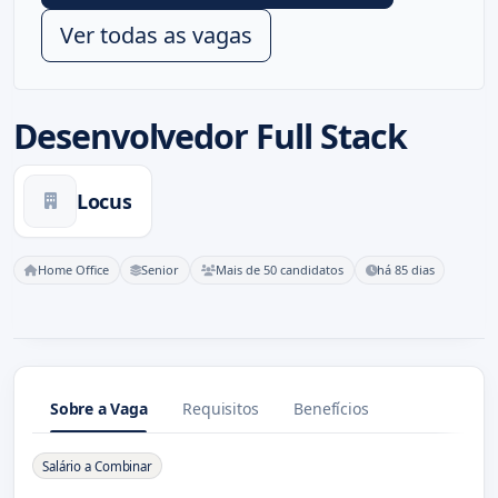
Ver todas as vagas
Desenvolvedor Full Stack
Locus
Home Office
Senior
Mais de 50 candidatos
há 85 dias
Sobre a Vaga
Requisitos
Benefícios
Sobre a Vaga
Salário a Combinar