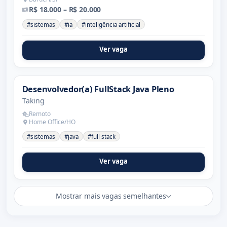
R$ 18.000 – R$ 20.000
#sistemas
#ia
#inteligência artificial
Ver vaga
Desenvolvedor(a) FullStack Java Pleno
Taking
Remoto
Home Office/HO
#sistemas
#java
#full stack
Ver vaga
Mostrar mais vagas semelhantes