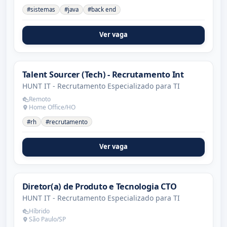
#sistemas
#java
#back end
Ver vaga
Talent Sourcer (Tech) - Recrutamento Int
HUNT IT - Recrutamento Especializado para TI
Remoto
Home Office/HO
#rh
#recrutamento
Ver vaga
Diretor(a) de Produto e Tecnologia CTO
HUNT IT - Recrutamento Especializado para TI
Híbrido
São Paulo/SP