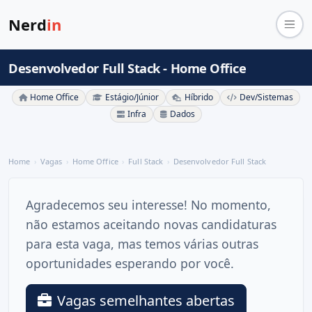
Nerd
in
Desenvolvedor Full Stack - Home Office
Home Office
Estágio/Júnior
Híbrido
Dev/Sistemas
Infra
Dados
Home
Vagas
Home Office
Full Stack
Desenvolvedor Full Stack
Agradecemos seu interesse! No momento,
não estamos aceitando novas candidaturas
para esta vaga, mas temos várias outras
oportunidades esperando por você.
Vagas semelhantes abertas