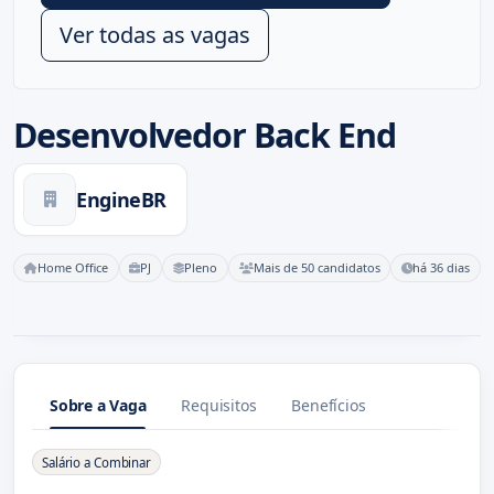
Ver todas as vagas
Desenvolvedor Back End
EngineBR
Home Office
PJ
Pleno
Mais de 50 candidatos
há 36 dias
Sobre a Vaga
Requisitos
Benefícios
Sobre a Vaga
Salário a Combinar