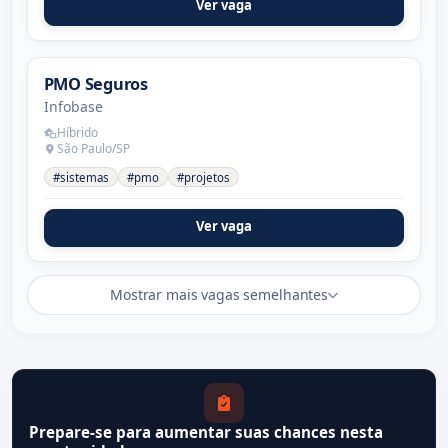
Ver vaga
PMO Seguros
Infobase
Híbrido
São Paulo/SP
#sistemas
#pmo
#projetos
Ver vaga
Mostrar mais vagas semelhantes
Prepare-se para aumentar suas chances nesta