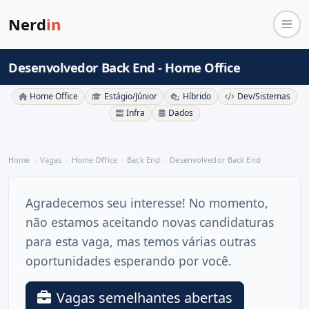
Nerd
in
Desenvolvedor Back End - Home Office
Home Office
Estágio/Júnior
Híbrido
Dev/Sistemas
Infra
Dados
Home
Vagas
Home Office
Back End
Desenvolvedor Back End
Agradecemos seu interesse! No momento,
não estamos aceitando novas candidaturas
para esta vaga, mas temos várias outras
oportunidades esperando por você.
Vagas semelhantes abertas