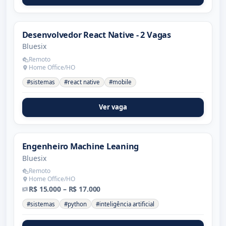
Desenvolvedor React Native - 2 Vagas
Bluesix
Remoto
Home Office/HO
#sistemas
#react native
#mobile
Ver vaga
Engenheiro Machine Leaning
Bluesix
Remoto
Home Office/HO
R$ 15.000 – R$ 17.000
#sistemas
#python
#inteligência artificial