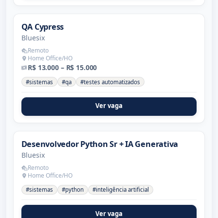
QA Cypress
Bluesix
Remoto
Home Office/HO
R$ 13.000 – R$ 15.000
#sistemas
#qa
#testes automatizados
Ver vaga
Desenvolvedor Python Sr + IA Generativa
Bluesix
Remoto
Home Office/HO
#sistemas
#python
#inteligência artificial
Ver vaga