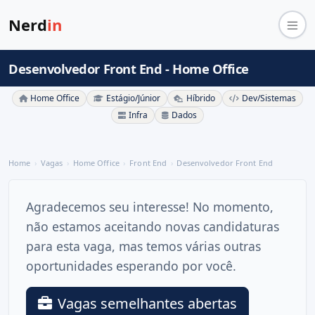
Nerd
in
Desenvolvedor Front End - Home Office
Home Office
Estágio/Júnior
Híbrido
Dev/Sistemas
Infra
Dados
Home
Vagas
Home Office
Front End
Desenvolvedor Front End
Agradecemos seu interesse! No momento,
não estamos aceitando novas candidaturas
para esta vaga, mas temos várias outras
oportunidades esperando por você.
Vagas semelhantes abertas