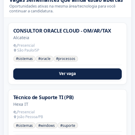
Oportunidades ativas na mesma área/tecnologia para você
continuar a candidatura.
CONSULTOR ORACLE CLOUD - OM/AR/TAX
Alcateia
Presencial
São Paulo/SP
#sistemas
#oracle
#processos
Ver vaga
Técnico de Suporte TI (PB)
Hexa IT
Presencial
João Pessoa/PB
#sistemas
#windows
#suporte