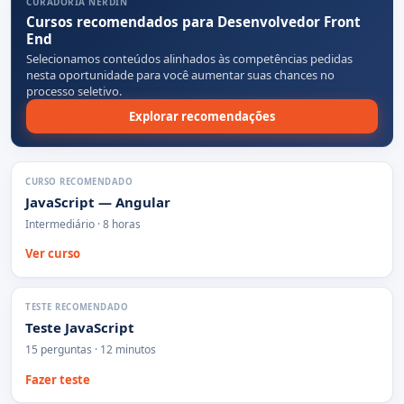
CURADORIA NERDIN
Cursos recomendados para Desenvolvedor Front
End
Selecionamos conteúdos alinhados às competências pedidas
nesta oportunidade para você aumentar suas chances no
processo seletivo.
Explorar recomendações
CURSO RECOMENDADO
JavaScript — Angular
Intermediário · 8 horas
Ver curso
TESTE RECOMENDADO
Teste JavaScript
15 perguntas · 12 minutos
Fazer teste