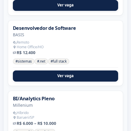
Ver vaga
Desenvolvedor de Software
BASIS
Remoto
Home Office/HO
R$ 12.400
#sistemas
#.net
#full stack
Ver vaga
BI/Analytics Pleno
Millenium
Híbrido
Barueri/SP
R$ 6.000 – R$ 10.000