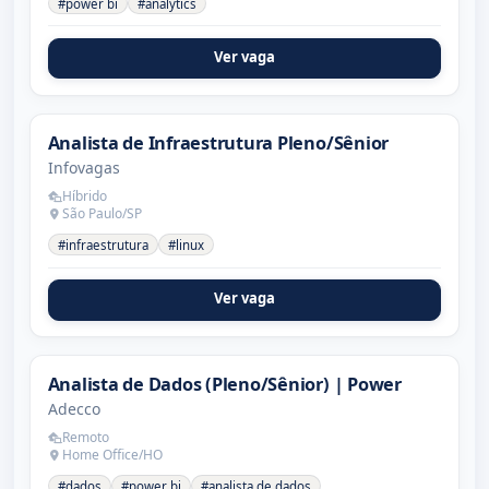
#power bi
#analytics
Ver vaga
Analista de Infraestrutura Pleno/Sênior
Infovagas
Híbrido
São Paulo/SP
#infraestrutura
#linux
Ver vaga
Analista de Dados (Pleno/Sênior) | Power
Adecco
Remoto
Home Office/HO
#dados
#power bi
#analista de dados