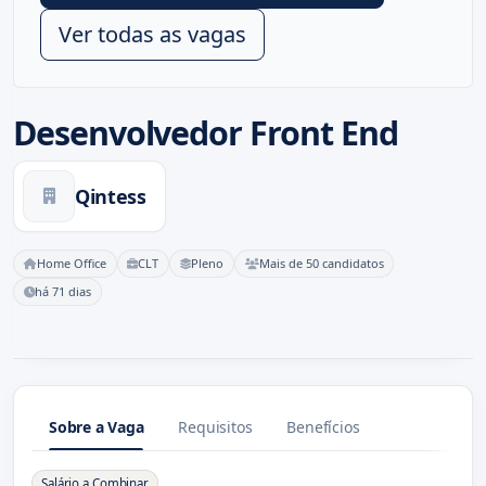
Ver todas as vagas
Desenvolvedor Front End
Qintess
Home Office
CLT
Pleno
Mais de 50 candidatos
há 71 dias
Sobre a Vaga
Requisitos
Benefícios
Sobre a Vaga
Salário a Combinar