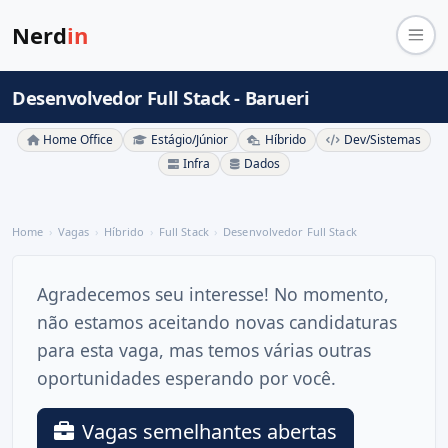
Nerd
in
Desenvolvedor Full Stack - Barueri
Home Office
Estágio/Júnior
Híbrido
Dev/Sistemas
Infra
Dados
Home
Vagas
Híbrido
Full Stack
Desenvolvedor Full Stack
Agradecemos seu interesse! No momento,
não estamos aceitando novas candidaturas
para esta vaga, mas temos várias outras
oportunidades esperando por você.
Vagas semelhantes abertas