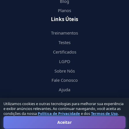
Blog
Planos
Links Úteis
Treinamentos
Testes
Certificados
LGPD
Sobre Nós
Fale Conosco
Ajuda
Utilizamos cookies e outras tecnologias para melhorar sua experiência
e exibir anúncios relevantes. Ao continuar navegando, você aceita as
condições da nossa
Política de Privacidade
e dos
Termos de Uso
.
© 2026 Nerd
in
by Groupin Labs. Todos os direitos reservados.
Aceitar