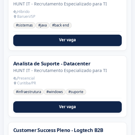
HUNT IT - Recrutamento Especializado para TI
Híbrido
Barueri/SP
#sistemas
#java
#back end
Ver vaga
Analista de Suporte - Datacenter
HUNT IT - Recrutamento Especializado para TI
Presencial
Curitiba/PR
#infraestrutura
#windows
#suporte
Ver vaga
Customer Success Pleno - Logtech B2B