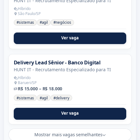
HUNT IT - Recrutamento Especializado para TI
Híbrido
São Paulo/SP
#sistemas
#agil
#negócios
Ver vaga
Delivery Lead Sênior - Banco Digital
HUNT IT - Recrutamento Especializado para TI
Híbrido
Barueri/SP
R$ 15.000 – R$ 18.000
#sistemas
#agil
#delivery
Ver vaga
Mostrar mais vagas semelhantes