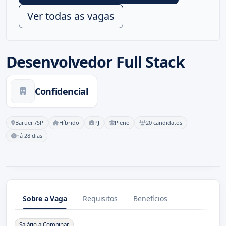
Ver todas as vagas
Desenvolvedor Full Stack
Confidencial
Barueri/SP
Híbrido
PJ
Pleno
20 candidatos
há 28 dias
Sobre a Vaga
Requisitos
Benefícios
Sobre a Vaga
Salário a Combinar