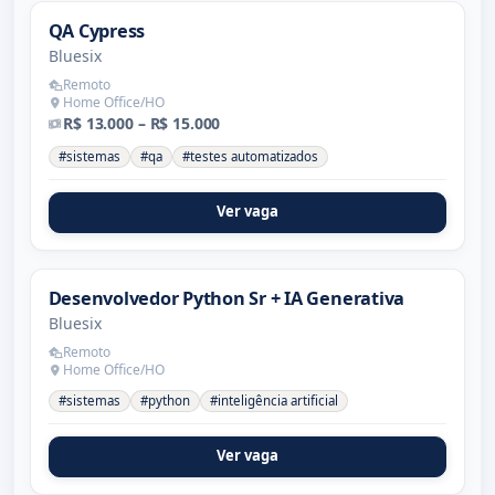
QA Cypress
Bluesix
Remoto
Home Office/HO
R$ 13.000 – R$ 15.000
#sistemas
#qa
#testes automatizados
Ver vaga
Desenvolvedor Python Sr + IA Generativa
Bluesix
Remoto
Home Office/HO
#sistemas
#python
#inteligência artificial
Ver vaga