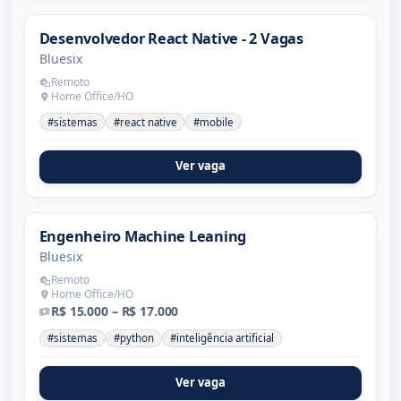
Desenvolvedor React Native - 2 Vagas
Bluesix
Remoto
Home Office/HO
#sistemas
#react native
#mobile
Ver vaga
Engenheiro Machine Leaning
Bluesix
Remoto
Home Office/HO
R$ 15.000 – R$ 17.000
#sistemas
#python
#inteligência artificial
Ver vaga