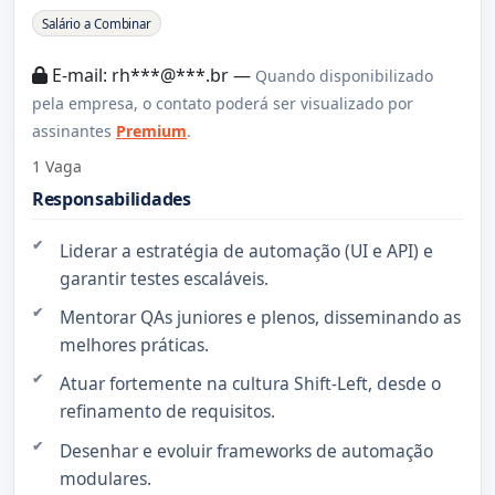
Sobre a Vaga
Salário a Combinar
E-mail: rh***@***.br —
Quando disponibilizado
pela empresa, o contato poderá ser visualizado por
assinantes
Premium
.
1 Vaga
Responsabilidades
Liderar a estratégia de automação (UI e API) e
garantir testes escaláveis.
Mentorar QAs juniores e plenos, disseminando as
melhores práticas.
Atuar fortemente na cultura Shift-Left, desde o
refinamento de requisitos.
Desenhar e evoluir frameworks de automação
modulares.