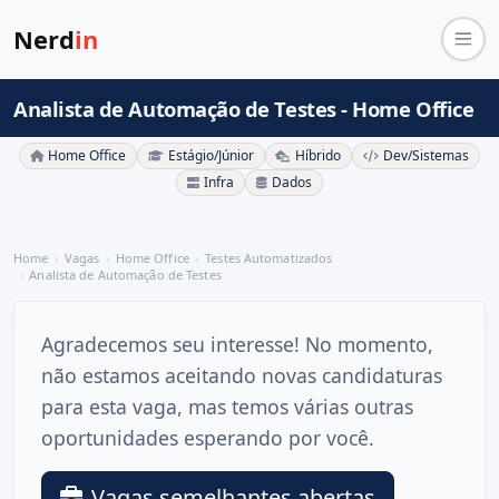
Nerd
in
Analista de Automação de Testes - Home Office
Home Office
Estágio/Júnior
Híbrido
Dev/Sistemas
Infra
Dados
Home
Vagas
Home Office
Testes Automatizados
Analista de Automação de Testes
Agradecemos seu interesse! No momento,
não estamos aceitando novas candidaturas
para esta vaga, mas temos várias outras
oportunidades esperando por você.
Vagas semelhantes abertas