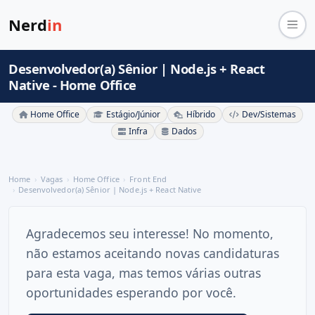
Nerd
in
Desenvolvedor(a) Sênior | Node.js + React
Native - Home Office
Home Office
Estágio/Júnior
Híbrido
Dev/Sistemas
Infra
Dados
Home
Vagas
Home Office
Front End
Desenvolvedor(a) Sênior | Node.js + React Native
Agradecemos seu interesse! No momento,
não estamos aceitando novas candidaturas
para esta vaga, mas temos várias outras
oportunidades esperando por você.