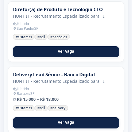
Diretor(a) de Produto e Tecnologia CTO
HUNT IT - Recrutamento Especializado para TI
Híbrido
São Paulo/SP
#sistemas
#agil
#negócios
Ver vaga
Delivery Lead Sênior - Banco Digital
HUNT IT - Recrutamento Especializado para TI
Híbrido
Barueri/SP
R$ 15.000 – R$ 18.000
#sistemas
#agil
#delivery
Ver vaga