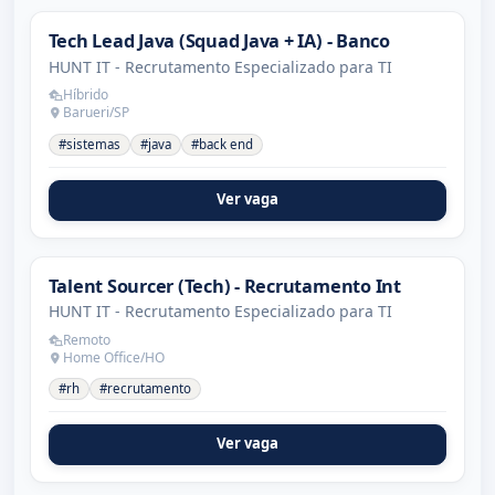
Tech Lead Java (Squad Java + IA) - Banco
HUNT IT - Recrutamento Especializado para TI
Híbrido
Barueri/SP
#sistemas
#java
#back end
Ver vaga
Talent Sourcer (Tech) - Recrutamento Int
HUNT IT - Recrutamento Especializado para TI
Remoto
Home Office/HO
#rh
#recrutamento
Ver vaga