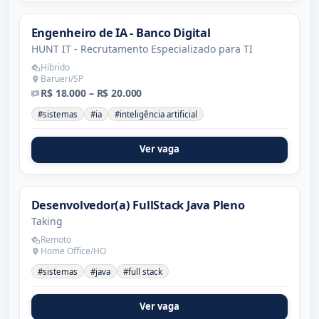
Engenheiro de IA - Banco Digital
HUNT IT - Recrutamento Especializado para TI
Híbrido
Barueri/SP
R$ 18.000 – R$ 20.000
#sistemas
#ia
#inteligência artificial
Ver vaga
Desenvolvedor(a) FullStack Java Pleno
Taking
Remoto
Home Office/HO
#sistemas
#java
#full stack
Ver vaga