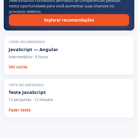
Selecionamos conteúdos alinhados às competências pedidas
nesta oportunidade para você aumentar suas chances no
processo seletivo.
Explorar recomendações
CURSO RECOMENDADO
JavaScript — Angular
Intermediário · 8 horas
Ver curso
TESTE RECOMENDADO
Teste JavaScript
15 perguntas · 12 minutos
Fazer teste