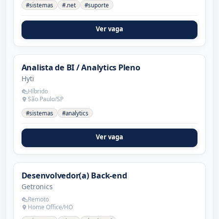
#sistemas
#.net
#suporte
Ver vaga
Analista de BI / Analytics Pleno
Hyti
Híbrido
São Paulo/SP
#sistemas
#analytics
Ver vaga
Desenvolvedor(a) Back-end
Getronics
Remoto
Home Office/HO