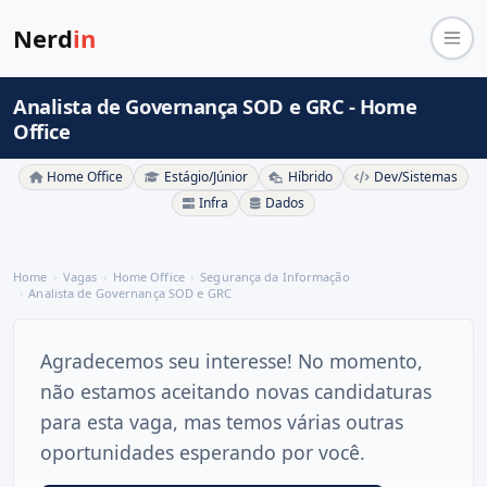
Nerd
in
Analista de Governança SOD e GRC - Home
Office
Home Office
Estágio/Júnior
Híbrido
Dev/Sistemas
Infra
Dados
Home
Vagas
Home Office
Segurança da Informação
Analista de Governança SOD e GRC
Agradecemos seu interesse! No momento,
não estamos aceitando novas candidaturas
para esta vaga, mas temos várias outras
oportunidades esperando por você.