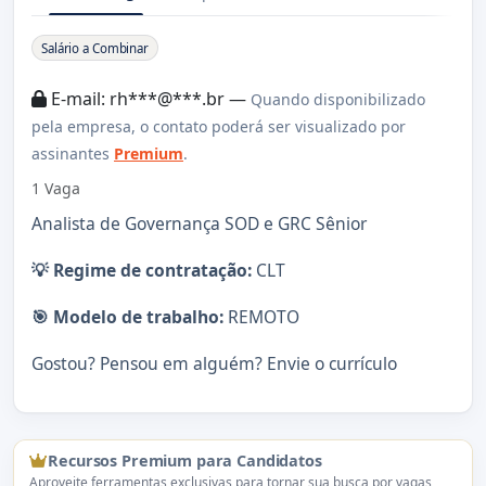
Sobre a Vaga
Salário a Combinar
E-mail: rh***@***.br —
Quando disponibilizado
pela empresa, o contato poderá ser visualizado por
assinantes
Premium
.
1 Vaga
Analista de Governança SOD e GRC Sênior
💡 Regime de contratação:
CLT
🎯 Modelo de trabalho:
REMOTO
Gostou? Pensou em alguém? Envie o currículo
Recursos Premium para Candidatos
Aproveite ferramentas exclusivas para tornar sua busca por vagas