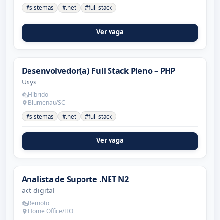
#sistemas
#.net
#full stack
Ver vaga
Desenvolvedor(a) Full Stack Pleno – PHP
Usys
Híbrido
Blumenau/SC
#sistemas
#.net
#full stack
Ver vaga
Analista de Suporte .NET N2
act digital
Remoto
Home Office/HO