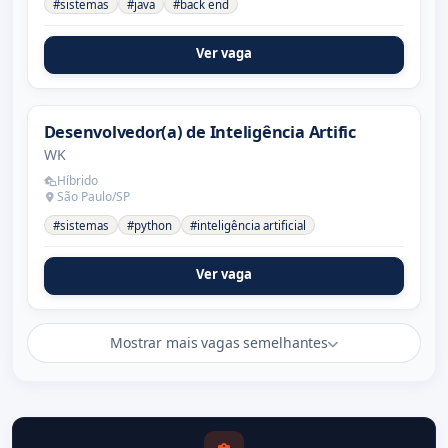
#sistemas
#java
#back end
Ver vaga
Desenvolvedor(a) de Inteligência Artific
WK
Híbrido
São Paulo/SP
#sistemas
#python
#inteligência artificial
Ver vaga
Mostrar mais vagas semelhantes