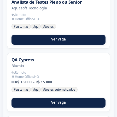
Analista de Testes Pleno ou Senior
Aquasoft Tecnologia
Remoto
Home Office/HO
#sistemas
#qa
#testes
Ver vaga
QA Cypress
Bluesix
Remoto
Home Office/HO
R$ 13.000 – R$ 15.000
#sistemas
#qa
#testes automatizados
Ver vaga