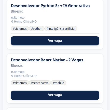
Desenvolvedor Python Sr + IA Generativa
Bluesix
Remoto
Home Office/HO
#sistemas
#python
#inteligência artificial
Ver vaga
Desenvolvedor React Native - 2 Vagas
Bluesix
Remoto
Home Office/HO
#sistemas
#react native
#mobile
Ver vaga