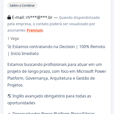
Sobre a Vaga
Salário a Combinar
E-mail: rh***@***.br —
Quando disponibilizado
pela empresa, o contato poderá ser visualizado por
assinantes
Premium
.
1 Vaga
🚀 Estamos contratando na Decision | 100% Remoto
| Início Imediato
Estamos buscando profissionais para atuar em um
projeto de longo prazo, com foco em Microsoft Power
Platform, Governança, Arquitetura e Gestão de
Projetos.
🌎 Inglês avançado obrigatório para todas as
oportunidades
🔹 Desenvolvedor Power Platform Pleno/Sênior