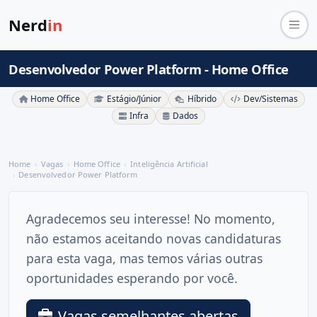
Nerd
in
Desenvolvedor Power Platform - Home Office
Home Office
Estágio/Júnior
Híbrido
Dev/Sistemas
Infra
Dados
Home
Vagas
Home Office
Inteligência Artificial
Desenvolvedor Power Platform
Agradecemos seu interesse! No momento,
não estamos aceitando novas candidaturas
para esta vaga, mas temos várias outras
oportunidades esperando por você.
Vagas semelhantes abertas