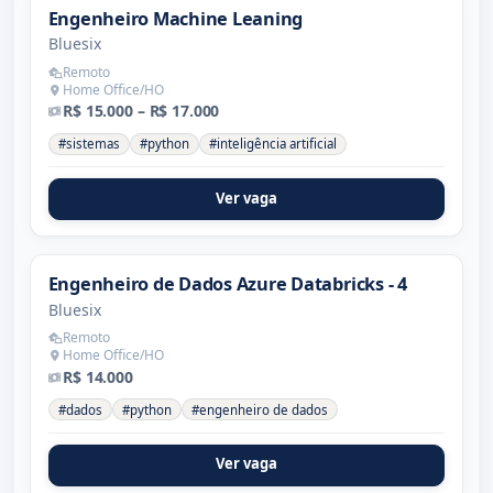
Engenheiro Machine Leaning
Bluesix
Remoto
Home Office/HO
R$ 15.000 – R$ 17.000
#sistemas
#python
#inteligência artificial
Ver vaga
Engenheiro de Dados Azure Databricks - 4
Bluesix
Remoto
Home Office/HO
R$ 14.000
#dados
#python
#engenheiro de dados
Ver vaga