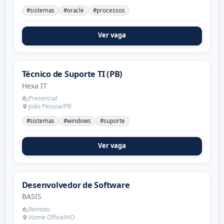
#sistemas
#oracle
#processos
Ver vaga
Técnico de Suporte TI (PB)
Hexa IT
Presencial
João Pessoa/PB
#sistemas
#windows
#suporte
Ver vaga
Desenvolvedor de Software
BASIS
Remoto
Home Office/HO