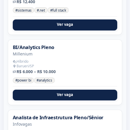
R$ 12.400
#sistemas
#.net
#full stack
Ver vaga
BI/Analytics Pleno
Millenium
Híbrido
Barueri/SP
R$ 6.000 – R$ 10.000
#power bi
#analytics
Ver vaga
Analista de Infraestrutura Pleno/Sênior
Infovagas