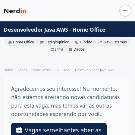
Nerd
in
Desenvolvedor Java AWS - Home Office
Home Office
Estágio/Júnior
Híbrido
Dev/Sistemas
Infra
Dados
Home
Vagas
Home Office
Full Stack
Desenvolvedor Java AWS
Agradecemos seu interesse! No momento,
não estamos aceitando novas candidaturas
para esta vaga, mas temos várias outras
oportunidades esperando por você.
Vagas semelhantes abertas