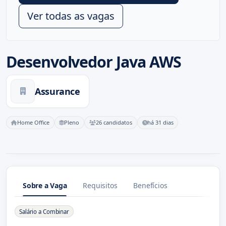
Ver todas as vagas
Desenvolvedor Java AWS
Assurance
Home Office
Pleno
26 candidatos
há 31 dias
Sobre a Vaga
Requisitos
Benefícios
Sobre a Vaga
Salário a Combinar