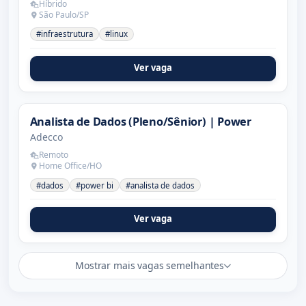
Híbrido
São Paulo/SP
#infraestrutura
#linux
Ver vaga
Analista de Dados (Pleno/Sênior) | Power
Adecco
Remoto
Home Office/HO
#dados
#power bi
#analista de dados
Ver vaga
Mostrar mais vagas semelhantes