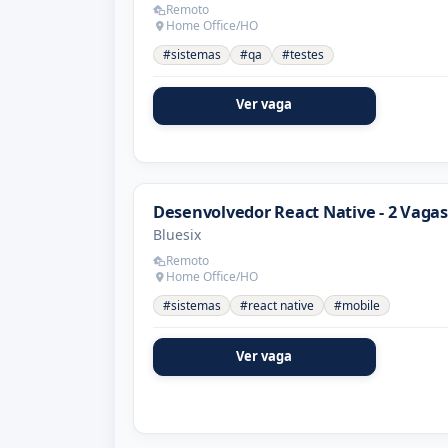
Remoto
Home Office/HO
#sistemas
#qa
#testes
Ver vaga
Desenvolvedor React Native - 2 Vagas
Bluesix
Remoto
Home Office/HO
#sistemas
#react native
#mobile
Ver vaga