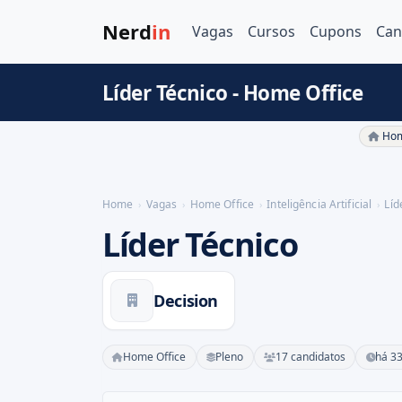
Nerd
in
Vagas
Cursos
Cupons
Can
Líder Técnico - Home Office
Hom
Home
Vagas
Home Office
Inteligência Artificial
Líd
Líder Técnico
Decision
Home Office
Pleno
17 candidatos
há 33