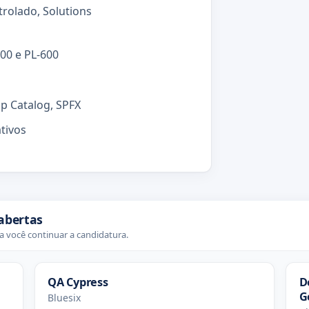
trolado, Solutions
200 e PL-600
pp Catalog, SPFX
tivos
abertas
 você continuar a candidatura.
QA Cypress
D
G
Bluesix