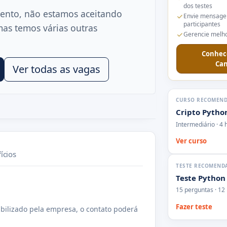
dos testes
ento, não estamos aceitando
Envie mensage
participantes
mas temos várias outras
Gerencie melho
Conhec
Can
Ver todas as vagas
CURSO RECOMEN
Cripto Pytho
Intermediário · 4 
Ver curso
ícios
TESTE RECOMEND
Teste Python
15 perguntas · 12
Fazer teste
bilizado pela empresa, o contato poderá