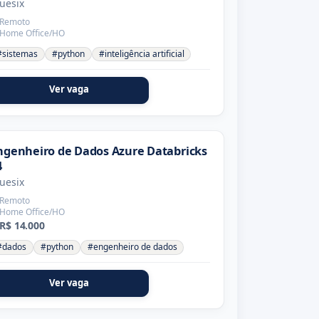
uesix
Remoto
Home Office/HO
#sistemas
#python
#inteligência artificial
Ver vaga
ngenheiro de Dados Azure Databricks
4
uesix
Remoto
Home Office/HO
R$ 14.000
#dados
#python
#engenheiro de dados
Ver vaga