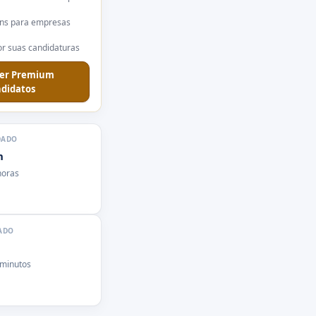
ns para empresas
r suas candidaturas
er Premium
didatos
DADO
n
horas
ADO
 minutos