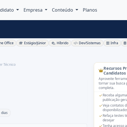
didato
Empresa
Conteúdo
Planos
e Office
Estágio/Júnior
Híbrido
Dev/Sistemas
Infra
er Técnico
Recursos P
Candidatos
Aproveite ferrame
tornar sua busca 
completa.
Receba alguma
publicação gera
Veja contatos 
disponibilizado
 dias
Refaça testes 
desejar
Tenha acesso a