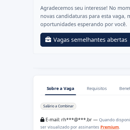
Agradecemos seu interesse! No mom
novas candidaturas para esta vaga, 
oportunidades esperando por você.
Vagas semelhantes abertas
Sobre a Vaga
Requisitos
Benef
Sobre a Vaga
Salário a Combinar
E-mail: rh***@***.br —
Quando disponi
ser visualizado por assinantes
Premium
.