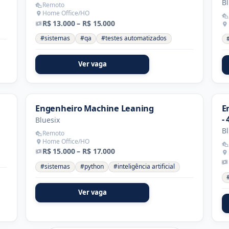
Bl
Remoto
Home Office/HO
R$ 13.000 – R$ 15.000
#sistemas
#qa
#testes automatizados
Ver vaga
Engenheiro Machine Leaning
E
- 
Bluesix
Bl
Remoto
Home Office/HO
R$ 15.000 – R$ 17.000
#sistemas
#python
#inteligência artificial
Ver vaga