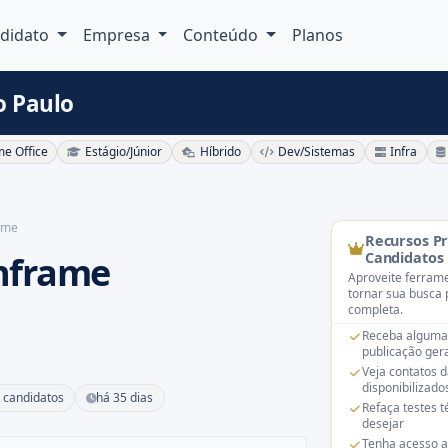
didato
Empresa
Conteúdo
Planos
o Paulo
e Office
Estágio/Júnior
Híbrido
Dev/Sistemas
Infra
ame
Recursos P
nframe
Candidatos
Aproveite ferrame
tornar sua busca 
completa.
Receba alguma
publicação gera
Veja contatos 
disponibilizado
 candidatos
há 35 dias
Refaça testes 
desejar
Tenha acesso a