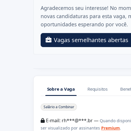
Agradecemos seu interesse! No mom
novas candidaturas para esta vaga, 
oportunidades esperando por você.
Vagas semelhantes abertas
Sobre a Vaga
Requisitos
Benef
Sobre a Vaga
Salário a Combinar
E-mail: rh***@***.br —
Quando disponi
ser visualizado por assinantes
Premium
.