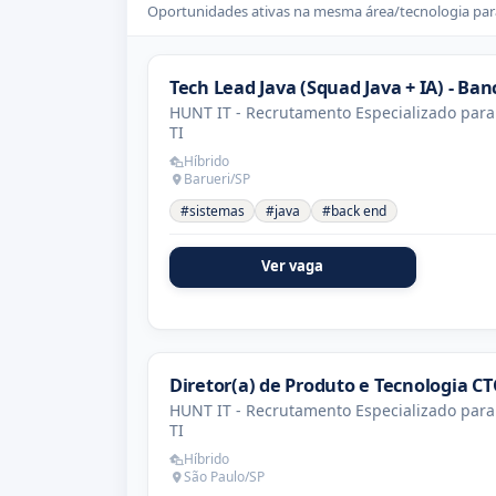
Oportunidades ativas na mesma área/tecnologia para
Tech Lead Java (Squad Java + IA) - Ban
HUNT IT - Recrutamento Especializado para
TI
Híbrido
Barueri/SP
#sistemas
#java
#back end
Ver vaga
Diretor(a) de Produto e Tecnologia C
HUNT IT - Recrutamento Especializado para
TI
Híbrido
São Paulo/SP