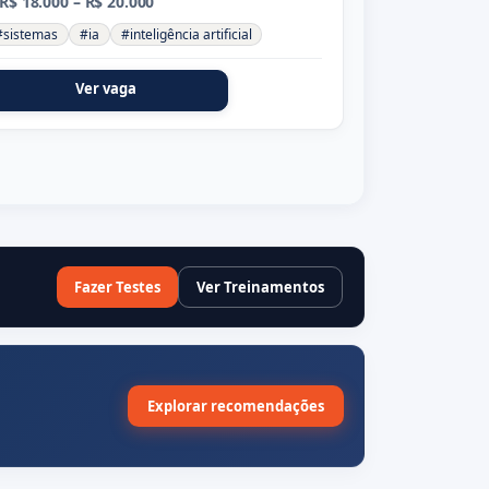
R$ 18.000 – R$ 20.000
#sistemas
#ia
#inteligência artificial
Ver vaga
Fazer Testes
Ver Treinamentos
Explorar recomendações