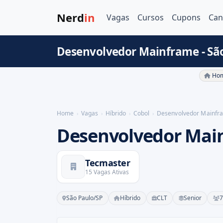
Nerd
in
Vagas
Cursos
Cupons
Can
Desenvolvedor Mainframe - Sã
Hom
Home
Vagas
Híbrido
Cobol
Desenvolvedor Mainfr
Desenvolvedor Mai
Tecmaster
15 Vagas Ativas
São Paulo/SP
Híbrido
CLT
Senior
7