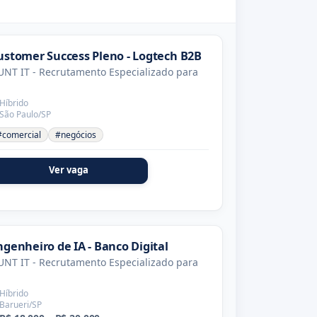
ustomer Success Pleno - Logtech B2B
NT IT - Recrutamento Especializado para
Híbrido
São Paulo/SP
#comercial
#negócios
Ver vaga
ngenheiro de IA - Banco Digital
NT IT - Recrutamento Especializado para
Híbrido
Barueri/SP