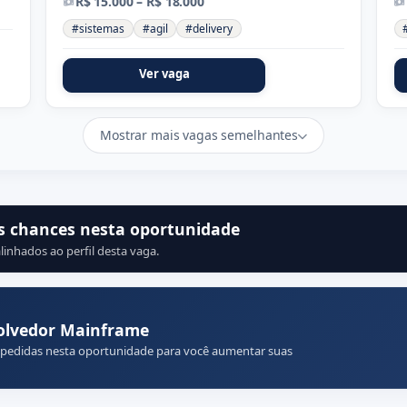
R$ 15.000 – R$ 18.000
#sistemas
#agil
#delivery
Ver vaga
Mostrar mais vagas semelhantes
s chances nesta oportunidade
linhados ao perfil desta vaga.
olvedor Mainframe
 pedidas nesta oportunidade para você aumentar suas