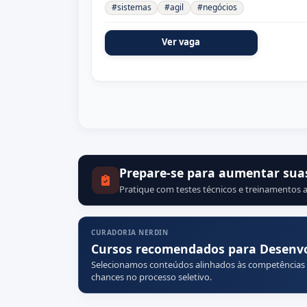
#sistemas
#agil
#negócios
Ver vaga
Prepare-se para aumentar sua
Pratique com testes técnicos e treinamentos a
CURADORIA NERDIN
Cursos recomendados para Desenv
Selecionamos conteúdos alinhados às competências
chances no processo seletivo.