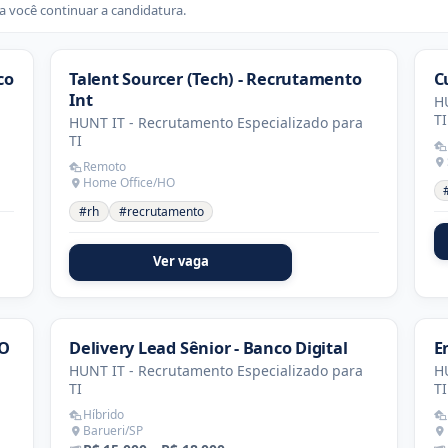
 você continuar a candidatura.
co
Talent Sourcer (Tech) - Recrutamento
C
Int
HU
TI
HUNT IT - Recrutamento Especializado para
TI
Remoto
Home Office/HO
#rh
#recrutamento
Ver vaga
TO
Delivery Lead Sênior - Banco Digital
E
HUNT IT - Recrutamento Especializado para
HU
TI
TI
Híbrido
Barueri/SP