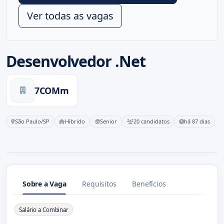
Ver todas as vagas
Desenvolvedor .Net
7COMm
São Paulo/SP
Híbrido
Senior
20 candidatos
há 87 dias
Sobre a Vaga
Requisitos
Benefícios
Sobre a Vaga
Salário a Combinar