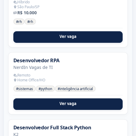
Híbrido
São Paulo/SP
R$ 10.000
#rh
#rh
Ver vaga
Desenvolvedor RPA
NerdIn Vagas de TI
Remoto
Home Office/HO
#sistemas
#python
#inteligência artificial
Ver vaga
Desenvolvedor Full Stack Python
K2