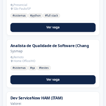
Presencial
São Paulo/SP
#sistemas
#python
#full stack
Ver vaga
Analista de Qualidade de Software (Chang
Sysmap
Remoto
Home Office/HO
#sistemas
#qa
#testes
Ver vaga
Dev ServiceNow HAM (ITAM)
Valorei