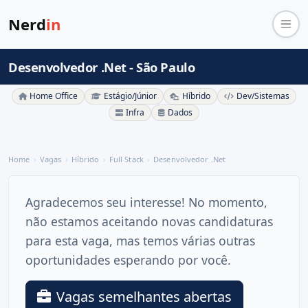
Nerd
in
Desenvolvedor .Net - São Paulo
Home Office
Estágio/Júnior
Híbrido
Dev/Sistemas
Infra
Dados
Home
Vagas
Híbrido
Full Stack
Desenvolvedor .Net
Agradecemos seu interesse! No momento,
não estamos aceitando novas candidaturas
para esta vaga, mas temos várias outras
oportunidades esperando por você.
Vagas semelhantes abertas