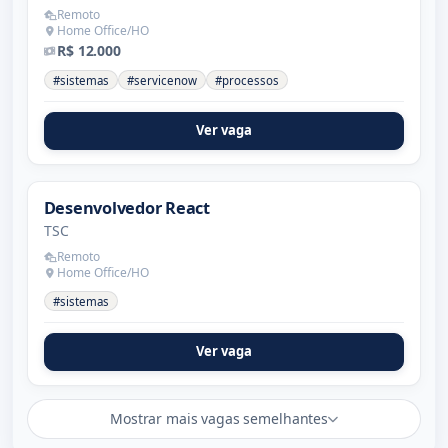
Remoto
Home Office/HO
R$ 12.000
#sistemas
#servicenow
#processos
Ver vaga
Desenvolvedor React
TSC
Remoto
Home Office/HO
#sistemas
Ver vaga
Mostrar mais vagas semelhantes