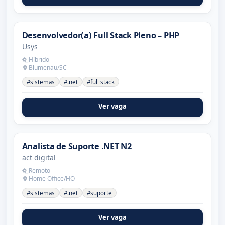
Desenvolvedor(a) Full Stack Pleno – PHP
Usys
Híbrido
Blumenau/SC
#sistemas
#.net
#full stack
Ver vaga
Analista de Suporte .NET N2
act digital
Remoto
Home Office/HO
#sistemas
#.net
#suporte
Ver vaga