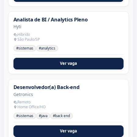
Analista de BI / Analytics Pleno
Hyti
Híbrido
São Paulo/SP
#sistemas
#analytics
Ver vaga
Desenvolvedor(a) Back-end
Getronics
Remoto
Home Office/HO
#sistemas
#java
#back end
Ver vaga