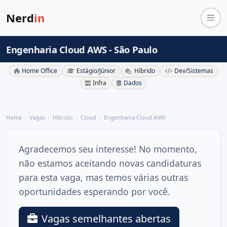
Nerd
in
Engenharia Cloud AWS - São Paulo
Home Office
Estágio/Júnior
Híbrido
Dev/Sistemas
Infra
Dados
Home
Vagas
Híbrido
Cloud
Engenharia Cloud AWS
Agradecemos seu interesse! No momento,
não estamos aceitando novas candidaturas
para esta vaga, mas temos várias outras
oportunidades esperando por você.
Vagas semelhantes abertas