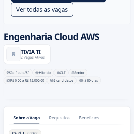
Ver todas as vagas
Engenharia Cloud AWS
TIVIA TI
2 Vagas Ativas
São Paulo/SP
Híbrido
CLT
Senior
R$ 0,00 a R$ 15.000,00
3 candidatos
há 80 dias
Sobre a Vaga
Requisitos
Benefícios
Sobre a Vaga
Até R$ 15.000,00