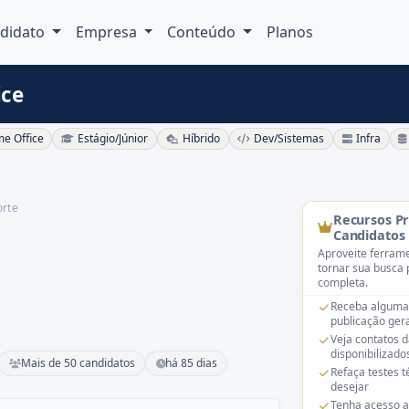
didato
Empresa
Conteúdo
Planos
ice
e Office
Estágio/Júnior
Híbrido
Dev/Sistemas
Infra
orte
Recursos P
Candidatos
Aproveite ferrame
tornar sua busca 
completa.
Receba alguma
publicação gera
Veja contatos 
disponibilizado
Mais de 50 candidatos
há 85 dias
Refaça testes 
desejar
Tenha acesso a