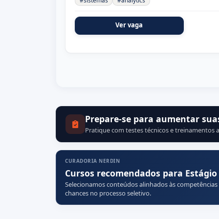
#sistemas
#analytics
Ver vaga
Prepare-se para aumentar sua
Pratique com testes técnicos e treinamentos a
CURADORIA NERDIN
Cursos recomendados para Estágio
Selecionamos conteúdos alinhados às competências
chances no processo seletivo.