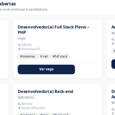
abertas
 você continuar a candidatura.
Desenvolvedor(a) Full Stack Pleno –
A
PHP
ac
Usys
Híbrido
Blumenau/SC
#sistemas
#.net
#full stack
Ver vaga
Desenvolvedor(a) Back-end
D
Ar
Getronics
W
Remoto
Home Office/HO