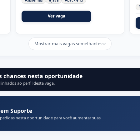
#sistemas
#java
#back end
Ver vaga
Mostrar mais vagas semelhantes
s chances nesta oportunidade
linhados ao perfil desta vaga.
 em Suporte
 pedidas nesta oportunidade para você aumentar suas