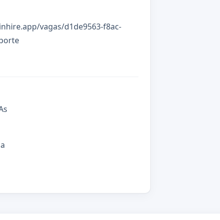
.inhire.app/vagas/d1de9563-f8ac-
porte
As
ma