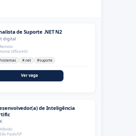
nalista de Suporte .NET N2
t digital
Remoto
Home Office/HO
#sistemas
#.net
#suporte
Ver vaga
esenvolvedor(a) de Inteligência
tific
K
Híbrido
São Paulo/SP