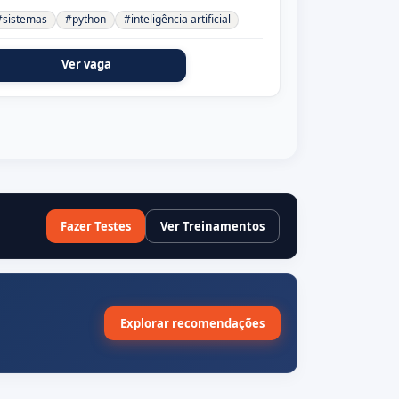
#sistemas
#python
#inteligência artificial
Ver vaga
Fazer Testes
Ver Treinamentos
Explorar recomendações