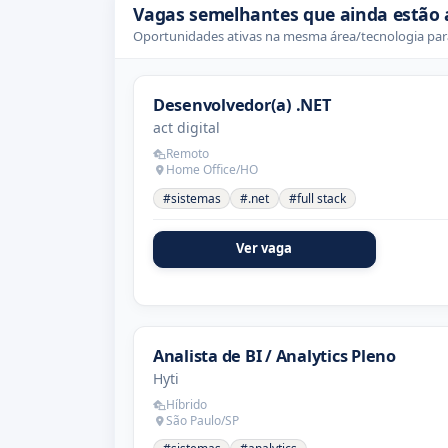
Vagas semelhantes que ainda estão 
Oportunidades ativas na mesma área/tecnologia para
Desenvolvedor(a) .NET
act digital
Remoto
Home Office/HO
#sistemas
#.net
#full stack
Ver vaga
Analista de BI / Analytics Pleno
Hyti
Híbrido
São Paulo/SP