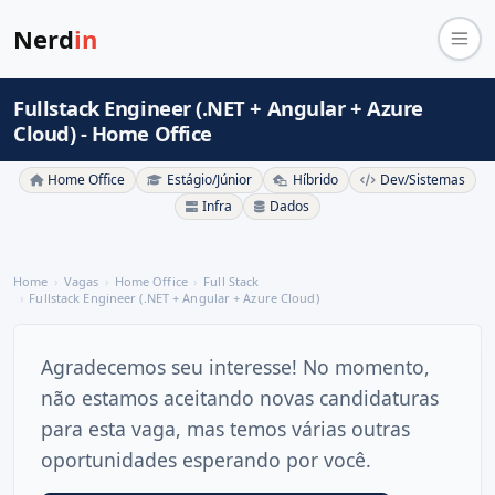
Nerd
in
Fullstack Engineer (.NET + Angular + Azure
Cloud) - Home Office
Home Office
Estágio/Júnior
Híbrido
Dev/Sistemas
Infra
Dados
Home
Vagas
Home Office
Full Stack
Fullstack Engineer (.NET + Angular + Azure Cloud)
Agradecemos seu interesse! No momento,
não estamos aceitando novas candidaturas
para esta vaga, mas temos várias outras
oportunidades esperando por você.