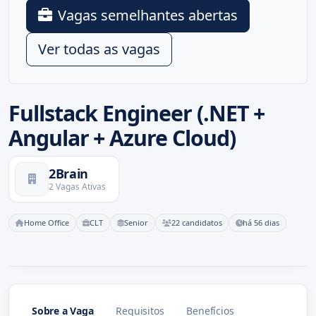
Vagas semelhantes abertas
Ver todas as vagas
Fullstack Engineer (.NET +
Angular + Azure Cloud)
2Brain
2 Vagas Ativas
Home Office
CLT
Senior
22 candidatos
há 56 dias
Sobre a Vaga
Requisitos
Benefícios