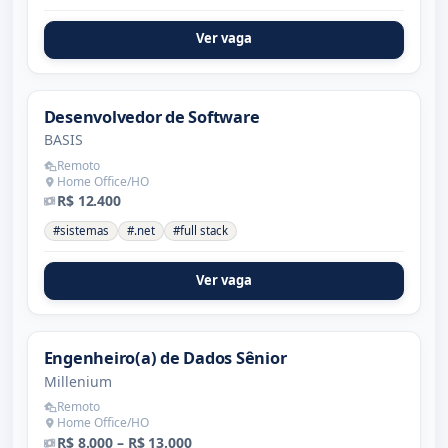
Ver vaga
Desenvolvedor de Software
BASIS
Remoto
Home Office/HO
R$ 12.400
#sistemas
#.net
#full stack
Ver vaga
Engenheiro(a) de Dados Sênior
Millenium
Remoto
Home Office/HO
R$ 8.000 – R$ 13.000