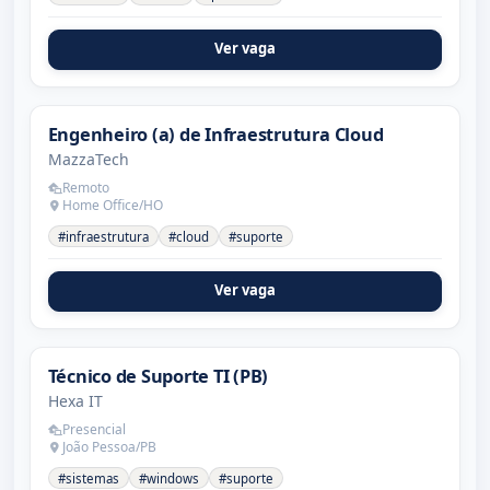
Ver vaga
Engenheiro (a) de Infraestrutura Cloud
MazzaTech
Remoto
Home Office/HO
#infraestrutura
#cloud
#suporte
Ver vaga
Técnico de Suporte TI (PB)
Hexa IT
Presencial
João Pessoa/PB
#sistemas
#windows
#suporte