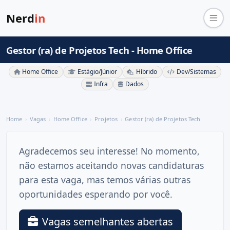
Nerd
in
Gestor (ra) de Projetos Tech - Home Office
Home Office
Estágio/Júnior
Híbrido
Dev/Sistemas
Infra
Dados
Home
Vagas
Home Office
Projetos
Gestor (ra) de Projetos Tech
Agradecemos seu interesse! No momento,
não estamos aceitando novas candidaturas
para esta vaga, mas temos várias outras
oportunidades esperando por você.
Vagas semelhantes abertas