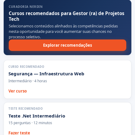
CURADORIA NERDIN
Cursos recomendados para Gestor (ra) de Projetos
Tech
Selecionamos conteúdos alinhados às competências pedidas
nesta oportunidade para você aumentar suas chances no
processo seletivo.
Explorar recomendações
CURSO RECOMENDADO
Segurança — Infraestrutura Web
Intermediário · 4 horas
Ver curso
TESTE RECOMENDADO
Teste .Net Intermediário
15 perguntas · 12 minutos
Fazer teste