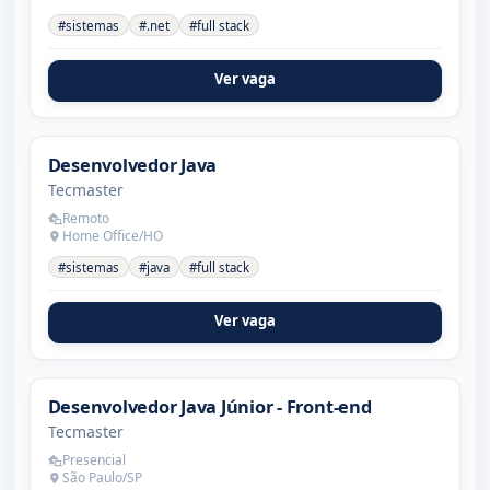
#sistemas
#.net
#full stack
Ver vaga
Desenvolvedor Java
Tecmaster
Remoto
Home Office/HO
#sistemas
#java
#full stack
Ver vaga
Desenvolvedor Java Júnior - Front-end
Tecmaster
Presencial
São Paulo/SP