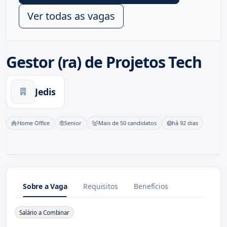
Ver todas as vagas
Gestor (ra) de Projetos Tech
Jedis
Home Office
Senior
Mais de 50 candidatos
há 92 dias
Sobre a Vaga
Requisitos
Benefícios
Sobre a Vaga
Salário a Combinar