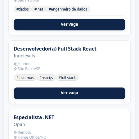
São Paulo/SP
#dados
#.net
#engenheiro de dados
Ver vaga
Desenvolvedor(a) Full Stack React
Innolevels
Híbrido
São Paulo/SP
#sistemas
#reactjs
#full stack
Ver vaga
Especialista .NET
Opah
Remoto
Home Office/HO