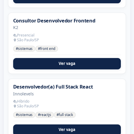
Consultor Desenvolvedor Frontend
K2
Presencial
São Paulo/SP
#sistemas
#front end
Ver vaga
Desenvolvedor(a) Full Stack React
Innolevels
Híbrido
São Paulo/SP
#sistemas
#reactjs
#full stack
Ver vaga