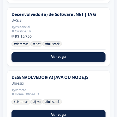
Desenvolvedor(a) de Software .NET | IA G
BASIS
Presencial
Curitiba/PR
R$ 15.750
#sistemas
#.net
#full stack
Ver vaga
DESENVOLVEDOR(A) JAVA OU NODE.JS
Bluesix
Remoto
Home Office/HO
#sistemas
#java
#full stack
Ver vaga