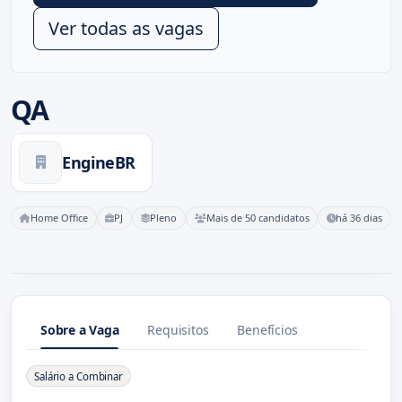
Ver todas as vagas
QA
EngineBR
Home Office
PJ
Pleno
Mais de 50 candidatos
há 36 dias
Sobre a Vaga
Requisitos
Benefícios
Sobre a Vaga
Salário a Combinar