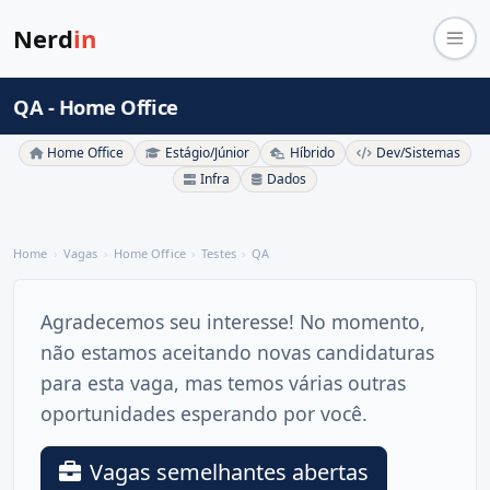
Nerd
in
QA - Home Office
Home Office
Estágio/Júnior
Híbrido
Dev/Sistemas
Infra
Dados
Home
Vagas
Home Office
Testes
QA
Agradecemos seu interesse! No momento,
não estamos aceitando novas candidaturas
para esta vaga, mas temos várias outras
oportunidades esperando por você.
Vagas semelhantes abertas