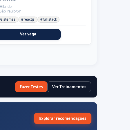
Híbrido
São Paulo/SP
#sistemas
#reactjs
#full stack
Ver vaga
Fazer Testes
Ver Treinamentos
Explorar recomendações