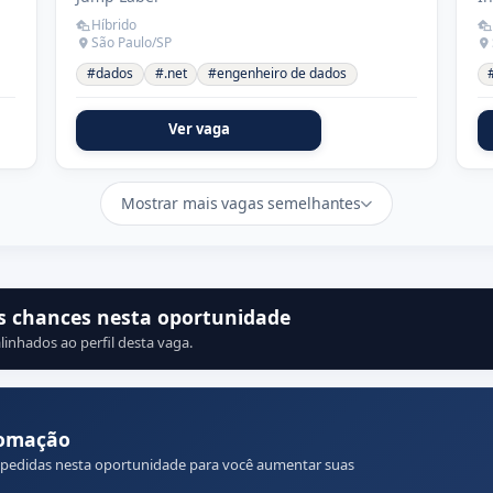
Híbrido
São Paulo/SP
#dados
#.net
#engenheiro de dados
Ver vaga
Mostrar mais vagas semelhantes
s chances nesta oportunidade
linhados ao perfil desta vaga.
tomação
 pedidas nesta oportunidade para você aumentar suas