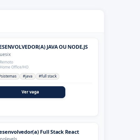
ESENVOLVEDOR(A) JAVA OU NODE.JS
uesix
Remoto
Home Office/HO
#sistemas
#java
#full stack
Ver vaga
esenvolvedor(a) Full Stack React
nolevels