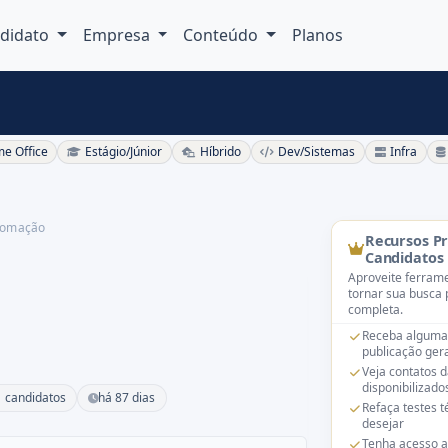
didato
Empresa
Conteúdo
Planos
e Office
Estágio/Júnior
Híbrido
Dev/Sistemas
Infra
tomação
Recursos P
Candidatos
Aproveite ferrame
tornar sua busca 
completa.
Receba alguma
publicação gera
Veja contatos 
disponibilizado
 candidatos
há 87 dias
Refaça testes 
desejar
Tenha acesso a