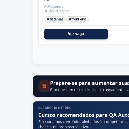
Presencial
São Paulo/SP
#sistemas
#front end
Ver vaga
Prepare-se para aumentar sua
Pratique com testes técnicos e treinamentos a
CURADORIA NERDIN
Cursos recomendados para QA Au
Selecionamos conteúdos alinhados às competências
chances no processo seletivo.