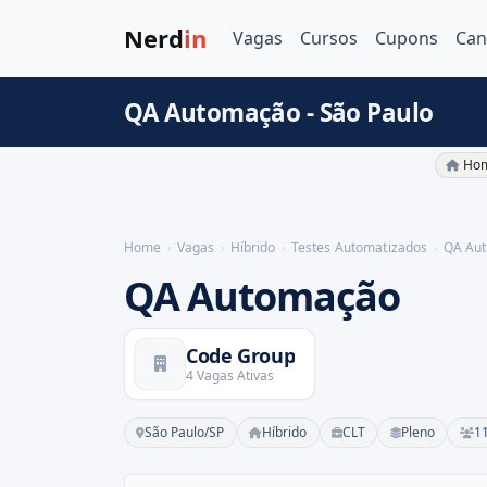
Nerd
in
Vagas
Cursos
Cupons
Can
QA Automação - São Paulo
Hom
Home
Vagas
Híbrido
Testes Automatizados
QA Au
QA Automação
Code Group
4 Vagas Ativas
São Paulo/SP
Híbrido
CLT
Pleno
11