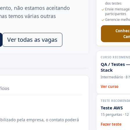
dos testes
ento, não estamos aceitando
Envie mensage
participantes
mas temos várias outras
Gerencie melho
Conhec
Can
Ver todas as vagas
CURSO RECOMEN
QA / Testes —
Stack
Intermediário · 8 
Ver curso
ícios
TESTE RECOMEND
Teste AWS
15 perguntas · 12
bilizado pela empresa, o contato poderá
Fazer teste