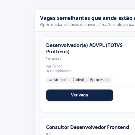
Vagas semelhantes que ainda estão 
Oportunidades ativas na mesma área/tecnologia para
Desenvolvedor(a) ADVPL (TOTVS
Protheus)
Inovaxx
Híbrido
Campinas/SP
#sistemas
#advpl
#processos
Ver vaga
Consultor Desenvolvedor Frontend
K2