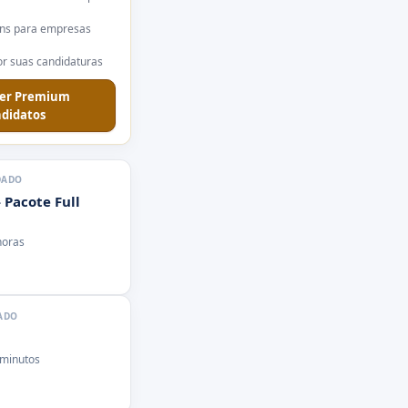
ns para empresas
r suas candidaturas
er Premium
didatos
DADO
 Pacote Full
horas
ADO
 minutos