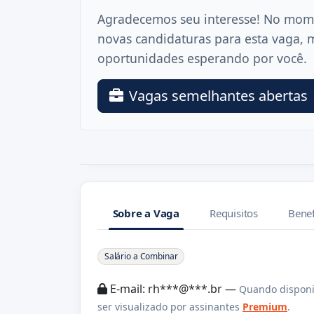
Agradecemos seu interesse! No mom
novas candidaturas para esta vaga, 
oportunidades esperando por você.
Vagas semelhantes abertas
Sobre a Vaga
Requisitos
Benef
Sobre a Vaga
Salário a Combinar
E-mail: rh***@***.br —
Quando disponi
ser visualizado por assinantes
Premium
.