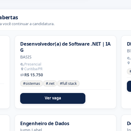
abertas
 você continuar a candidatura.
Desenvolvedor(a) de Software .NET | IA
D
G
Bl
BASIS
Presencial
Curitiba/PR
R$ 15.750
#sistemas
#.net
#full stack
Ver vaga
Engenheiro de Dados
D
Jump Label
In