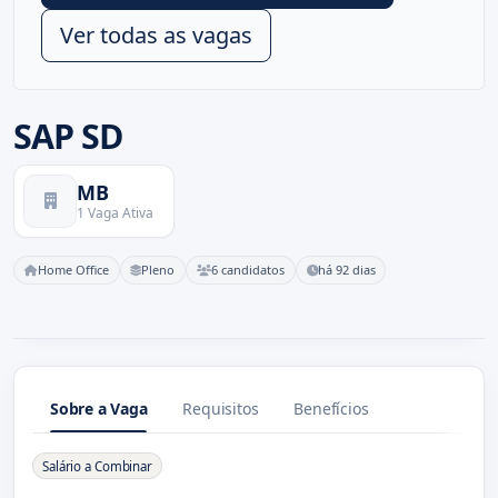
Ver todas as vagas
SAP SD
MB
1 Vaga Ativa
Home Office
Pleno
6 candidatos
há 92 dias
Sobre a Vaga
Requisitos
Benefícios
Sobre a Vaga
Salário a Combinar