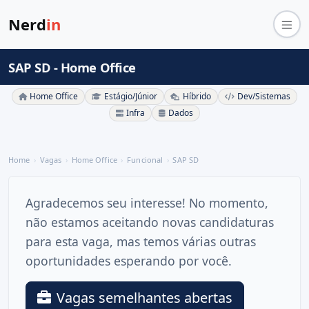
Nerd
in
SAP SD - Home Office
Home Office
Estágio/Júnior
Híbrido
Dev/Sistemas
Infra
Dados
Home
Vagas
Home Office
Funcional
SAP SD
Agradecemos seu interesse! No momento,
não estamos aceitando novas candidaturas
para esta vaga, mas temos várias outras
oportunidades esperando por você.
Vagas semelhantes abertas