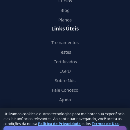
Cursos
Blog
Planos
Links Úteis
Treinamentos
Testes
Certificados
LGPD
Sobre Nós
Fale Conosco
Ajuda
Utilizamos cookies e outras tecnologias para melhorar sua experiência
e exibir anúncios relevantes. Ao continuar navegando, você aceita as
condições da nossa
Política de Privacidade
e dos
Termos de Uso
.
© 2026 Nerd
in
by Groupin Labs. Todos os direitos reservados.