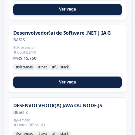
Ver vaga
Desenvolvedor(a) de Software .NET | IA G
BASIS
Presencial
Curitiba/PR
R$ 15.750
#sistemas
#.net
#full stack
Ver vaga
DESENVOLVEDOR(A) JAVA OU NODE.JS
Bluesix
Remoto
Home Office/HO
#sistemas
#java
#full stack