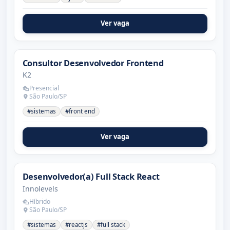
Ver vaga
Consultor Desenvolvedor Frontend
K2
Presencial
São Paulo/SP
#sistemas
#front end
Ver vaga
Desenvolvedor(a) Full Stack React
Innolevels
Híbrido
São Paulo/SP
#sistemas
#reactjs
#full stack