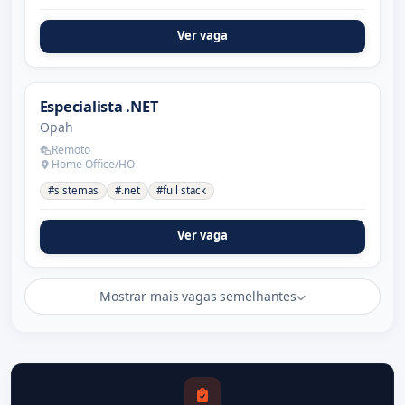
Ver vaga
Especialista .NET
Opah
Remoto
Home Office/HO
#sistemas
#.net
#full stack
Ver vaga
Mostrar mais vagas semelhantes