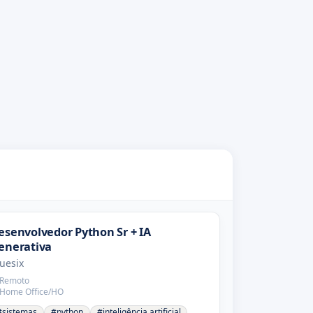
esenvolvedor Python Sr + IA
enerativa
uesix
Remoto
Home Office/HO
#sistemas
#python
#inteligência artificial