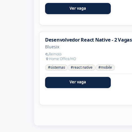
Ver vaga
Desenvolvedor React Native - 2 Vagas
Bluesix
Remoto
Home Office/HO
#sistemas
#react native
#mobile
Ver vaga