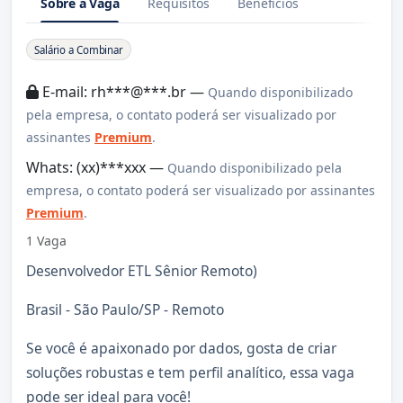
Sobre a Vaga
Requisitos
Benefícios
Sobre a Vaga
Salário a Combinar
E-mail: rh***@***.br —
Quando disponibilizado
pela empresa, o contato poderá ser visualizado por
assinantes
Premium
.
Whats: (xx)***xxx —
Quando disponibilizado pela
empresa, o contato poderá ser visualizado por assinantes
Premium
.
1 Vaga
Desenvolvedor ETL Sênior Remoto)
Brasil - São Paulo/SP - Remoto
Se você é apaixonado por dados, gosta de criar
soluções robustas e tem perfil analítico, essa vaga
pode ser ideal para você!