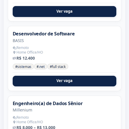
Ver vaga
Desenvolvedor de Software
BASIS
Remoto
Home Office/HO
R$ 12.400
#sistemas
#.net
#full stack
Ver vaga
Engenheiro(a) de Dados Sênior
Millenium
Remoto
Home Office/HO
R$ 8.000 – R$ 13.000