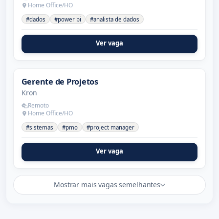
Home Office/HO
#dados
#power bi
#analista de dados
Ver vaga
Gerente de Projetos
Kron
Remoto
Home Office/HO
#sistemas
#pmo
#project manager
Ver vaga
Mostrar mais vagas semelhantes