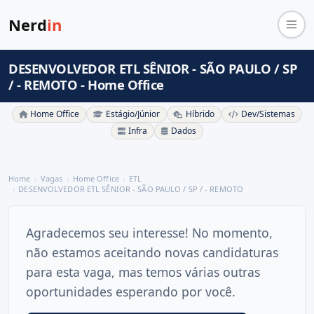
Nerd
in
DESENVOLVEDOR ETL SÊNIOR - SÃO PAULO / SP
/ - REMOTO - Home Office
Home Office
Estágio/Júnior
Híbrido
Dev/Sistemas
Infra
Dados
Home
Vagas
Home Office
ETL
DESENVOLVEDOR ETL SÊNIOR - SÃO PAULO / SP / - REMOTO
Agradecemos seu interesse! No momento,
não estamos aceitando novas candidaturas
para esta vaga, mas temos várias outras
oportunidades esperando por você.