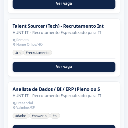
Ver vaga
Talent Sourcer (Tech) - Recrutamento Int
HUNT IT - Recrutamento Especializado para TI
Remoto
Home Office/HO
#rh
#recrutamento
Ver vaga
Analista de Dados / BI / ERP (Pleno ou S
HUNT IT - Recrutamento Especializado para TI
Presencial
Valinhos/SP
#dados
#power bi
#bi