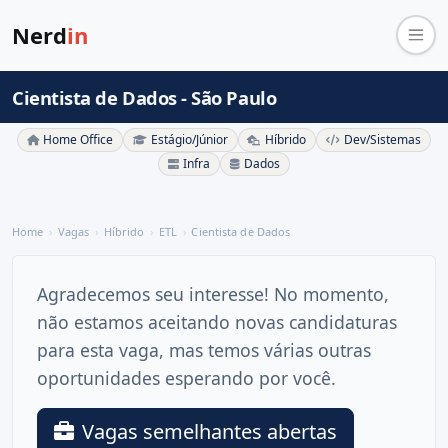
Nerd
in
Cientista de Dados - São Paulo
Home Office
Estágio/Júnior
Híbrido
Dev/Sistemas
Infra
Dados
Home
Vagas
Híbrido
ETL
Cientista de Dados
Agradecemos seu interesse! No momento,
não estamos aceitando novas candidaturas
para esta vaga, mas temos várias outras
oportunidades esperando por você.
Vagas semelhantes abertas