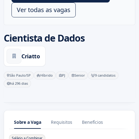
Ver todas as vagas
Cientista de Dados
Criatto
São Paulo/SP
Híbrido
PJ
Senior
9 candidatos
há 296 dias
Sobre a Vaga
Requisitos
Benefícios
Sobre a Vaga
Salário a Combinar