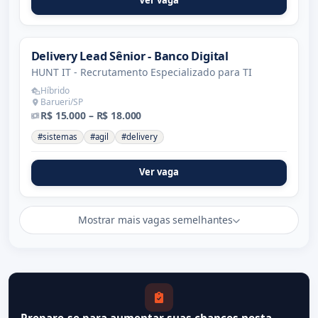
Ver vaga
Delivery Lead Sênior - Banco Digital
HUNT IT - Recrutamento Especializado para TI
Híbrido
Barueri/SP
R$ 15.000 – R$ 18.000
#sistemas
#agil
#delivery
Ver vaga
Mostrar mais vagas semelhantes
Prepare-se para aumentar suas chances nesta