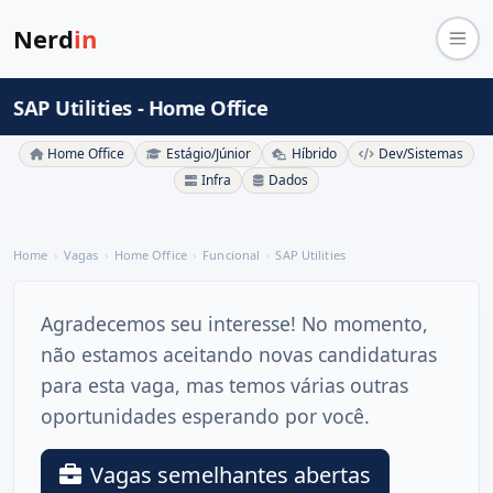
Nerd
in
SAP Utilities - Home Office
Home Office
Estágio/Júnior
Híbrido
Dev/Sistemas
Infra
Dados
Home
Vagas
Home Office
Funcional
SAP Utilities
Agradecemos seu interesse! No momento,
não estamos aceitando novas candidaturas
para esta vaga, mas temos várias outras
oportunidades esperando por você.
Vagas semelhantes abertas