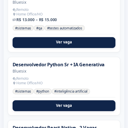
Bluesix
Remoto
Home Office/HO
R$ 13.000 – R$ 15.000
#sistemas
#qa
#testes automatizados
Ver vaga
Desenvolvedor Python Sr + IA Generativa
Bluesix
Remoto
Home Office/HO
#sistemas
#python
#inteligência artificial
Ver vaga
Desenvolvedor React Native - 2 Vagas