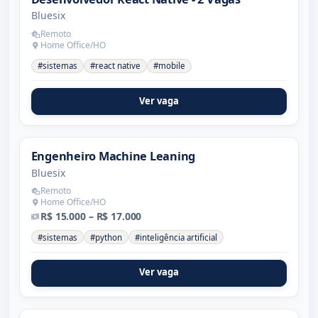
Bluesix
Remoto
Home Office/HO
#sistemas
#react native
#mobile
Ver vaga
Engenheiro Machine Leaning
Bluesix
Remoto
Home Office/HO
R$ 15.000 – R$ 17.000
#sistemas
#python
#inteligência artificial
Ver vaga