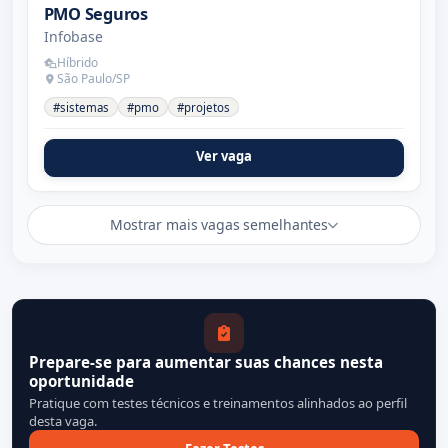
PMO Seguros
Infobase
Híbrido
São Paulo/SP
#sistemas
#pmo
#projetos
Ver vaga
Mostrar mais vagas semelhantes
Prepare-se para aumentar suas chances nesta
oportunidade
Pratique com testes técnicos e treinamentos alinhados ao perfil
desta vaga.