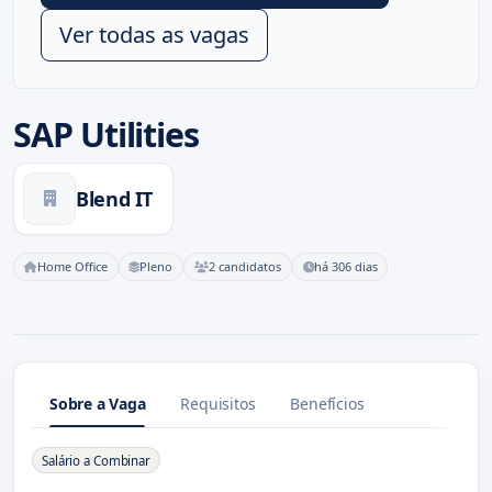
Ver todas as vagas
SAP Utilities
Blend IT
Home Office
Pleno
2 candidatos
há 306 dias
Sobre a Vaga
Requisitos
Benefícios
Sobre a Vaga
Salário a Combinar