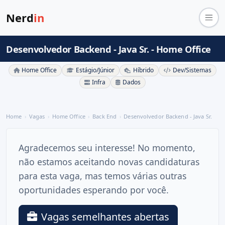
Nerd
in
Desenvolvedor Backend - Java Sr. - Home Office
Home Office
Estágio/Júnior
Híbrido
Dev/Sistemas
Infra
Dados
Home
Vagas
Home Office
Back End
Desenvolvedor Backend - Java Sr.
Agradecemos seu interesse! No momento,
não estamos aceitando novas candidaturas
para esta vaga, mas temos várias outras
oportunidades esperando por você.
Vagas semelhantes abertas