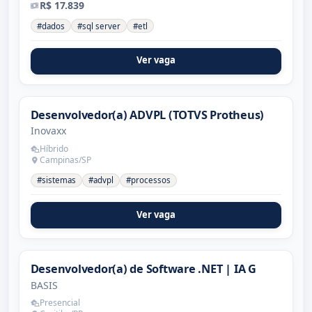
R$ 17.839
#dados
#sql server
#etl
Ver vaga
Desenvolvedor(a) ADVPL (TOTVS Protheus)
Inovaxx
Híbrido
Campinas/SP
#sistemas
#advpl
#processos
Ver vaga
Desenvolvedor(a) de Software .NET | IA G
BASIS
Presencial