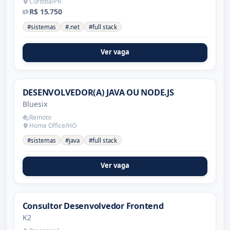
Curitiba/PR
R$ 15.750
#sistemas
#.net
#full stack
Ver vaga
DESENVOLVEDOR(A) JAVA OU NODE.JS
Bluesix
Remoto
Home Office/HO
#sistemas
#java
#full stack
Ver vaga
Consultor Desenvolvedor Frontend
K2