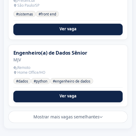
Presencial
São Paulo/SP
#sistemas
#front end
Ver vaga
Engenheiro(a) de Dados Sênior
MJV
Remoto
Home Office/HO
#dados
#python
#engenheiro de dados
Ver vaga
Mostrar mais vagas semelhantes