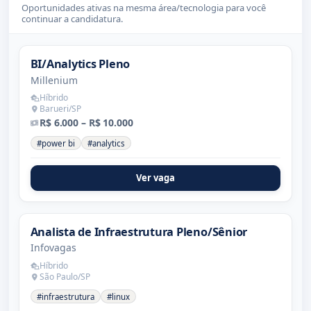
Oportunidades ativas na mesma área/tecnologia para você
continuar a candidatura.
BI/Analytics Pleno
Millenium
Híbrido
Barueri/SP
R$ 6.000 – R$ 10.000
#power bi
#analytics
Ver vaga
Analista de Infraestrutura Pleno/Sênior
Infovagas
Híbrido
São Paulo/SP
#infraestrutura
#linux