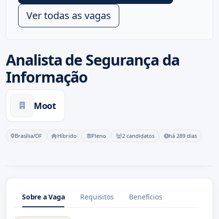
Ver todas as vagas
Analista de Segurança da
Informação
Moot
Brasília/DF
Híbrido
Pleno
2 candidatos
há 289 dias
Sobre a Vaga
Requisitos
Benefícios