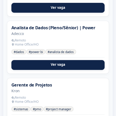
Ver vaga
Analista de Dados (Pleno/Sênior) | Power
Adecco
Remoto
Home Office/HO
#dados
#power bi
#analista de dados
Ver vaga
Gerente de Projetos
Kron
Remoto
Home Office/HO
#sistemas
#pmo
#project manager