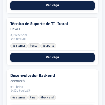
Ver vaga
Técnico de Suporte de TI - Icaraí
Hexa IT
Presencial
Niterói/RJ
#sistemas
#excel
#suporte
Ver vaga
Desenvolvedor Backend
Zeentech
Híbrido
São Paulo/SP
#sistemas
#.net
#back end