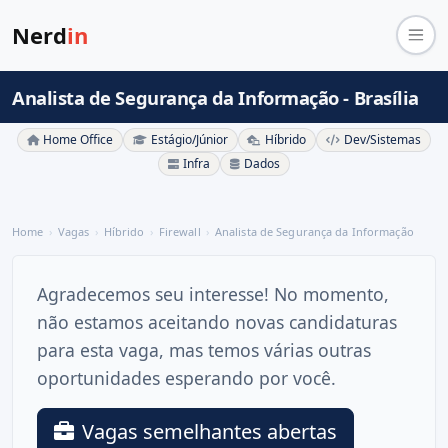
Nerd
in
Analista de Segurança da Informação - Brasília
Home Office
Estágio/Júnior
Híbrido
Dev/Sistemas
Infra
Dados
Home
Vagas
Híbrido
Firewall
Analista de Segurança da Informação
Agradecemos seu interesse! No momento,
não estamos aceitando novas candidaturas
para esta vaga, mas temos várias outras
oportunidades esperando por você.
Vagas semelhantes abertas