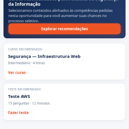
da Informação
Selecionamos conteúdos alinhados às competências pedidas
nesta oportunidade para você aumentar suas chances no
processo seletivo.
Explorar recomendações
CURSO RECOMENDADO
Segurança — Infraestrutura Web
Intermediário · 4 horas
Ver curso
TESTE RECOMENDADO
Teste AWS
15 perguntas · 12 minutos
Fazer teste