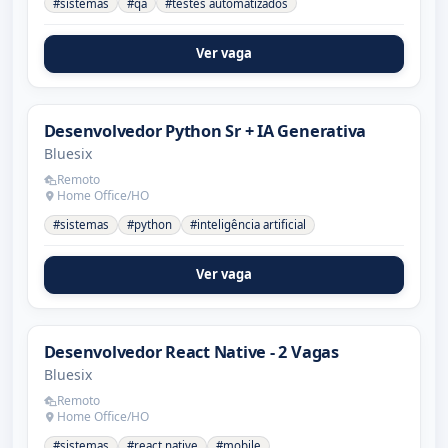
#sistemas
#qa
#testes automatizados
Ver vaga
Desenvolvedor Python Sr + IA Generativa
Bluesix
Remoto
Home Office/HO
#sistemas
#python
#inteligência artificial
Ver vaga
Desenvolvedor React Native - 2 Vagas
Bluesix
Remoto
Home Office/HO
#sistemas
#react native
#mobile