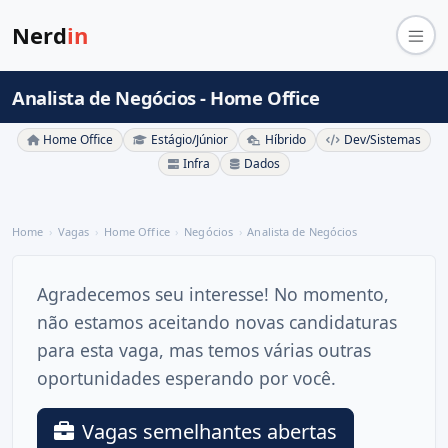
Nerd
in
Analista de Negócios - Home Office
Home Office
Estágio/Júnior
Híbrido
Dev/Sistemas
Infra
Dados
Home
Vagas
Home Office
Negócios
Analista de Negócios
Agradecemos seu interesse! No momento,
não estamos aceitando novas candidaturas
para esta vaga, mas temos várias outras
oportunidades esperando por você.
Vagas semelhantes abertas