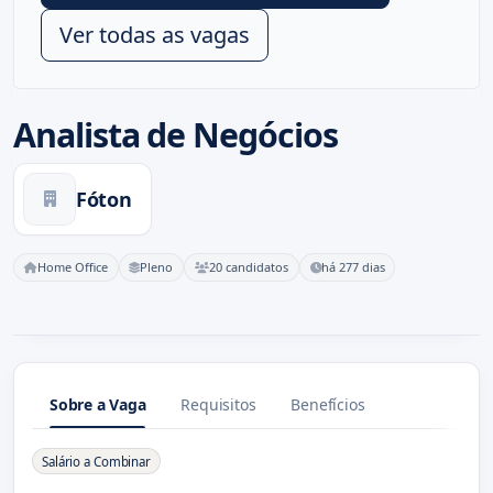
Ver todas as vagas
Analista de Negócios
Fóton
Home Office
Pleno
20 candidatos
há 277 dias
Sobre a Vaga
Requisitos
Benefícios
Sobre a Vaga
Salário a Combinar