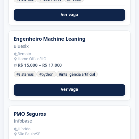
Ver vaga
Engenheiro Machine Leaning
Bluesix
Remoto
Home Office/HO
R$ 15.000 – R$ 17.000
#sistemas
#python
#inteligência artificial
Ver vaga
PMO Seguros
Infobase
Híbrido
São Paulo/SP