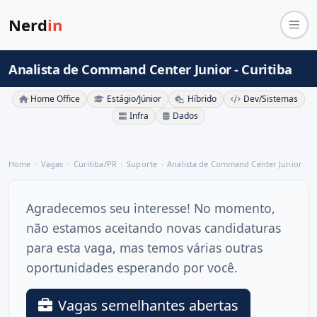
Nerd
in
Analista de Command Center Junior - Curitiba
Home Office
Estágio/Júnior
Híbrido
Dev/Sistemas
Infra
Dados
Home
Vagas
Curitiba/PR
Suporte
Analista de Command Center Junior
Agradecemos seu interesse! No momento,
não estamos aceitando novas candidaturas
para esta vaga, mas temos várias outras
oportunidades esperando por você.
Vagas semelhantes abertas