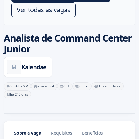
Ver todas as vagas
Analista de Command Center
Junior
Kalendae
Curitiba/PR
Presencial
CLT
Junior
11 candidatos
há 240 dias
Sobre a Vaga
Requisitos
Benefícios