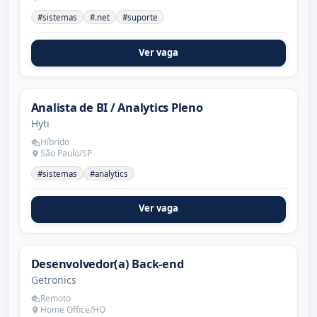
#sistemas
#.net
#suporte
Ver vaga
Analista de BI / Analytics Pleno
Hyti
Híbrido
São Paulo/SP
#sistemas
#analytics
Ver vaga
Desenvolvedor(a) Back-end
Getronics
Remoto
Home Office/HO