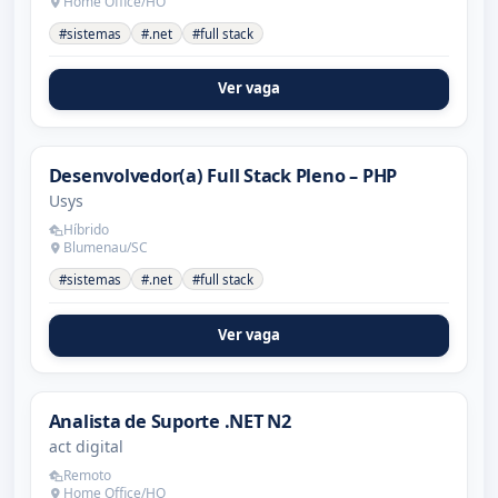
Home Office/HO
#sistemas
#.net
#full stack
Ver vaga
Desenvolvedor(a) Full Stack Pleno – PHP
Usys
Híbrido
Blumenau/SC
#sistemas
#.net
#full stack
Ver vaga
Analista de Suporte .NET N2
act digital
Remoto
Home Office/HO