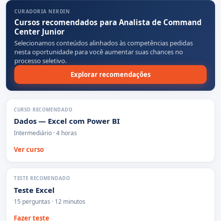
CURADORIA NERDIN
Cursos recomendados para Analista de Command
Center Junior
Selecionamos conteúdos alinhados às competências pedidas
nesta oportunidade para você aumentar suas chances no
processo seletivo.
Explorar recomendações
CURSO RECOMENDADO
Dados — Excel com Power BI
Intermediário · 4 horas
Ver curso
TESTE RECOMENDADO
Teste Excel
15 perguntas · 12 minutos
Fazer teste