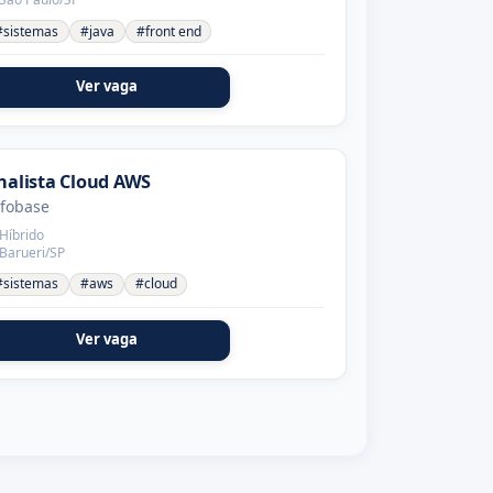
#sistemas
#java
#front end
Ver vaga
nalista Cloud AWS
nfobase
Híbrido
Barueri/SP
#sistemas
#aws
#cloud
Ver vaga