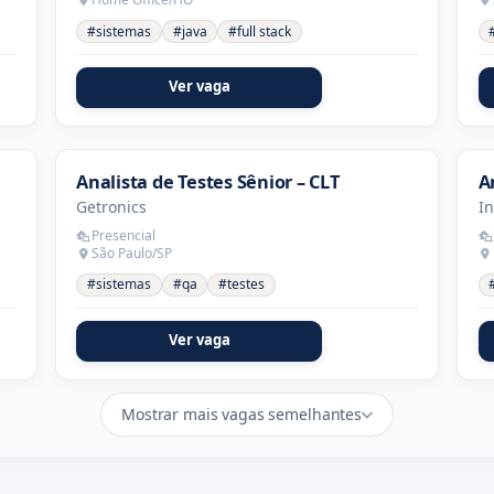
#sistemas
#java
#full stack
Ver vaga
Analista de Testes Sênior – CLT
A
Getronics
I
Presencial
São Paulo/SP
#sistemas
#qa
#testes
Ver vaga
Mostrar mais vagas semelhantes