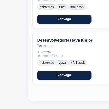
#sistemas
#.net
#full stack
Ver vaga
Desenvolvedor(a) Java Júnior
Tecmaster
Remoto
Home Office/HO
#sistemas
#java
#full stack
Ver vaga