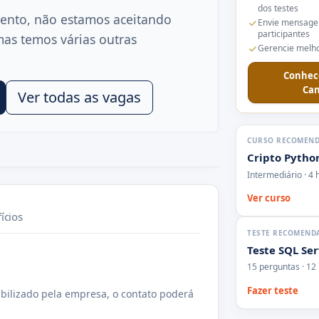
dos testes
ento, não estamos aceitando
Envie mensage
participantes
mas temos várias outras
Gerencie melho
Conhec
Can
Ver todas as vagas
CURSO RECOMEN
Cripto Pytho
Intermediário · 4 
Ver curso
ícios
TESTE RECOMEND
Teste SQL Se
15 perguntas · 12
Fazer teste
bilizado pela empresa, o contato poderá