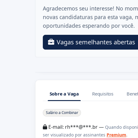
Agradecemos seu interesse! No mom
novas candidaturas para esta vaga, 
oportunidades esperando por você.
Vagas semelhantes abertas
Sobre a Vaga
Requisitos
Benef
Sobre a Vaga
Salário a Combinar
E-mail: rh***@***.br —
Quando disponi
ser visualizado por assinantes
Premium
.