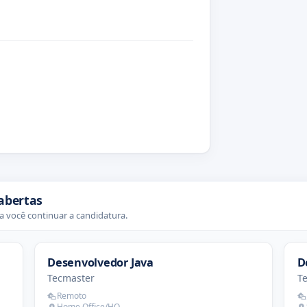
abertas
 você continuar a candidatura.
Desenvolvedor Java
D
Tecmaster
T
Remoto
Home Office/HO