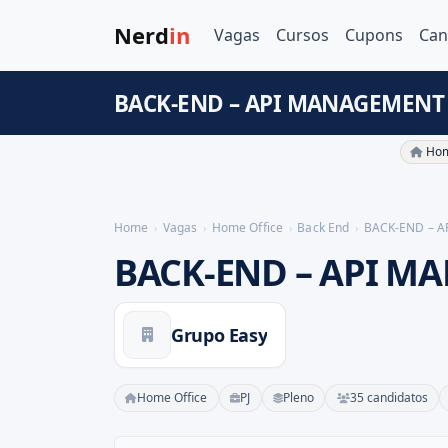
Nerd
in
Vagas
Cursos
Cupons
Can
BACK-END – API MANAGEMENT -
Hom
Home
Vagas
Home Office
Back End
BACK-END – 
BACK-END – API M
Grupo Easy
Home Office
PJ
Pleno
35 candidatos