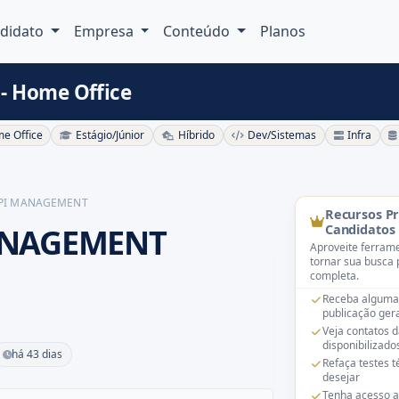
didato
Empresa
Conteúdo
Planos
 Home Office
e Office
Estágio/Júnior
Híbrido
Dev/Sistemas
Infra
API MANAGEMENT
Recursos P
ANAGEMENT
Candidatos
Aproveite ferrame
tornar sua busca 
completa.
Receba alguma
publicação gera
Veja contatos 
disponibilizado
há 43 dias
Refaça testes 
desejar
Tenha acesso a