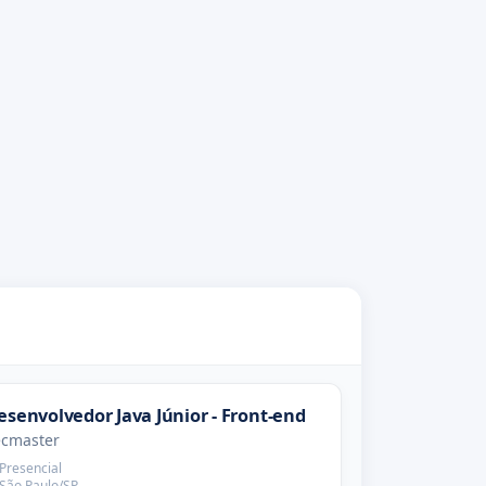
esenvolvedor Java Júnior - Front-end
ecmaster
Presencial
São Paulo/SP