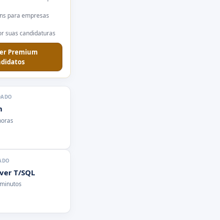
ns para empresas
r suas candidaturas
er Premium
didatos
DADO
n
horas
ADO
rver T/SQL
 minutos