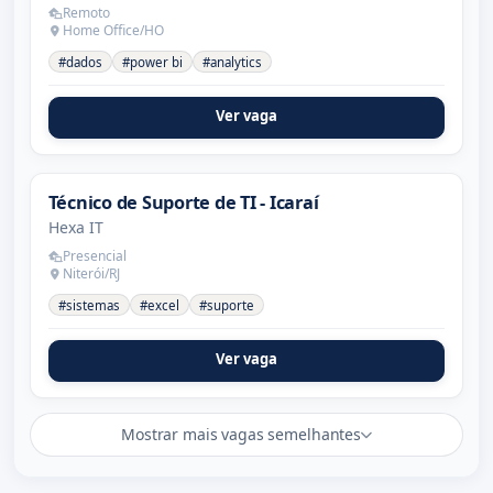
Remoto
Home Office/HO
#dados
#power bi
#analytics
Ver vaga
Técnico de Suporte de TI - Icaraí
Hexa IT
Presencial
Niterói/RJ
#sistemas
#excel
#suporte
Ver vaga
Mostrar mais vagas semelhantes