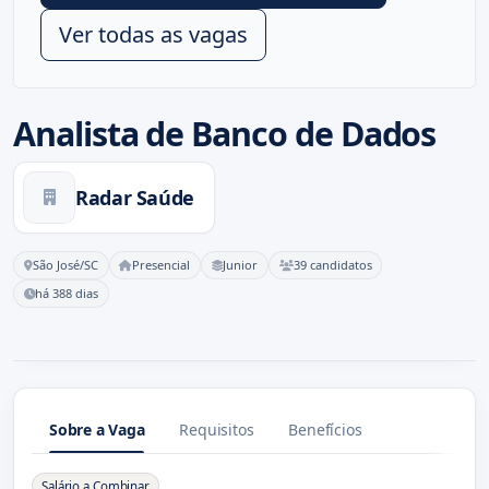
Ver todas as vagas
Analista de Banco de Dados
Radar Saúde
São José/SC
Presencial
Junior
39 candidatos
há 388 dias
Sobre a Vaga
Requisitos
Benefícios
Sobre a Vaga
Salário a Combinar