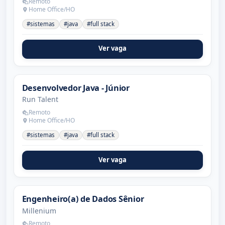
Remoto
Home Office/HO
#sistemas
#java
#full stack
Ver vaga
Desenvolvedor Java - Júnior
Run Talent
Remoto
Home Office/HO
#sistemas
#java
#full stack
Ver vaga
Engenheiro(a) de Dados Sênior
Millenium
Remoto