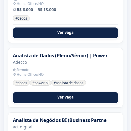
Home Office/HO
R$ 8.000 – R$ 13.000
#dados
Ver vaga
Analista de Dados (Pleno/Sênior) | Power
Adecco
Remoto
Home Office/HO
#dados
#power bi
#analista de dados
Ver vaga
Analista de Negócios BI (Business Partne
act digital