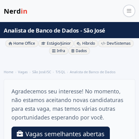
Nerd
in
Analista de Banco de Dados - São José
Home Office
Estágio/Júnior
Híbrido
Dev/Sistemas
Infra
Dados
Home
Vagas
São José/SC
T/SQL
Analista de Banco de Dados
Agradecemos seu interesse! No momento,
não estamos aceitando novas candidaturas
para esta vaga, mas temos várias outras
oportunidades esperando por você.
Vagas semelhantes abertas