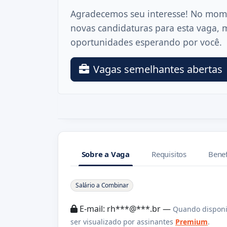
Agradecemos seu interesse! No mom
novas candidaturas para esta vaga, 
oportunidades esperando por você.
Vagas semelhantes abertas
Sobre a Vaga
Requisitos
Benef
Sobre a Vaga
Salário a Combinar
E-mail: rh***@***.br —
Quando disponi
ser visualizado por assinantes
Premium
.