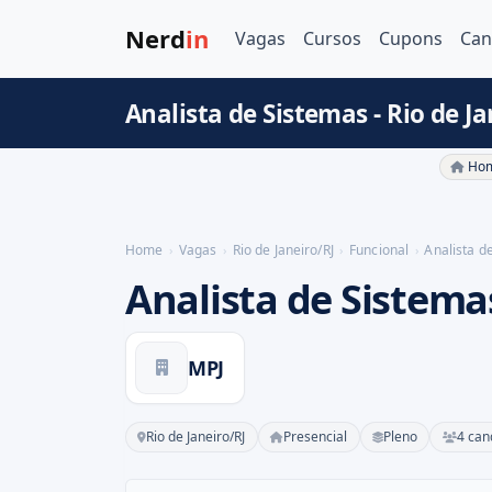
Nerd
in
Vagas
Cursos
Cupons
Can
Analista de Sistemas - Rio de Ja
Hom
Home
Vagas
Rio de Janeiro/RJ
Funcional
Analista d
Analista de Sistema
MPJ
Rio de Janeiro/RJ
Presencial
Pleno
4 can