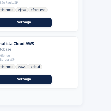
São Paulo/SP
#sistemas
#java
#front end
Ver vaga
nalista Cloud AWS
nfobase
Híbrido
Barueri/SP
#sistemas
#aws
#cloud
Ver vaga