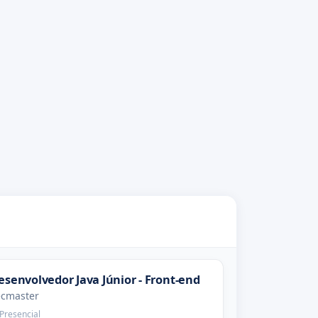
esenvolvedor Java Júnior - Front-end
ecmaster
Presencial