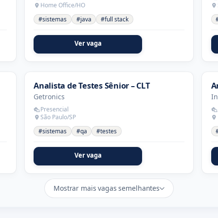
Home Office/HO
#sistemas
#java
#full stack
Ver vaga
Analista de Testes Sênior – CLT
A
Getronics
I
Presencial
São Paulo/SP
#sistemas
#qa
#testes
Ver vaga
Mostrar mais vagas semelhantes