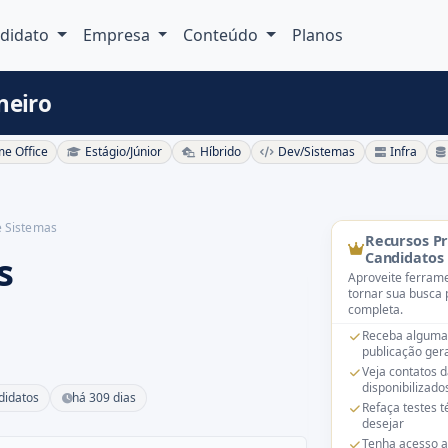
didato
Empresa
Conteúdo
Planos
neiro
e Office
Estágio/Júnior
Híbrido
Dev/Sistemas
Infra
e Sistemas
Recursos P
s
Candidatos
Aproveite ferrame
tornar sua busca 
completa.
Receba alguma
publicação gera
Veja contatos 
disponibilizado
didatos
há 309 dias
Refaça testes 
desejar
Tenha acesso a