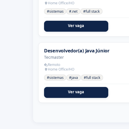
Home Office/HO
#sistemas
#.net
#full stack
Ver vaga
Desenvolvedor(a) Java Júnior
Tecmaster
Remoto
Home Office/HO
#sistemas
#java
#full stack
Ver vaga