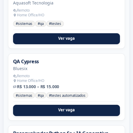
Aquasoft Tecnologia
Remoto
Home Office/HO
#sistemas
#qa
#testes
Ver vaga
QA Cypress
Bluesix
Remoto
Home Office/HO
R$ 13.000 – R$ 15.000
#sistemas
#qa
#testes automatizados
Ver vaga