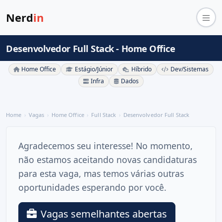
Nerd
in
Desenvolvedor Full Stack - Home Office
Home Office
Estágio/Júnior
Híbrido
Dev/Sistemas
Infra
Dados
Home
Vagas
Home Office
Full Stack
Desenvolvedor Full Stack
Agradecemos seu interesse! No momento,
não estamos aceitando novas candidaturas
para esta vaga, mas temos várias outras
oportunidades esperando por você.
Vagas semelhantes abertas