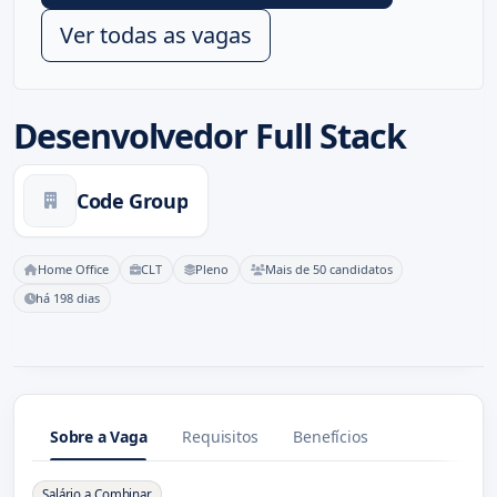
Ver todas as vagas
Desenvolvedor Full Stack
Code Group
Home Office
CLT
Pleno
Mais de 50 candidatos
há 198 dias
Sobre a Vaga
Requisitos
Benefícios
Sobre a Vaga
Salário a Combinar