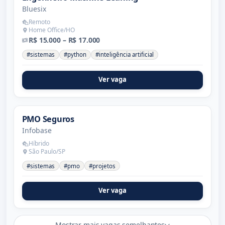
Bluesix
Remoto
Home Office/HO
R$ 15.000 – R$ 17.000
#sistemas
#python
#inteligência artificial
Ver vaga
PMO Seguros
Infobase
Híbrido
São Paulo/SP
#sistemas
#pmo
#projetos
Ver vaga
Mostrar mais vagas semelhantes