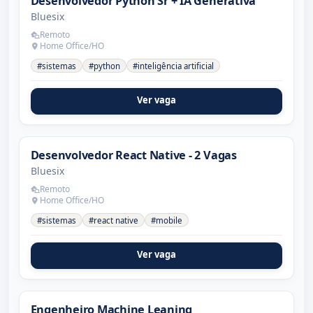
Desenvolvedor Python Sr + IA Generativa
Bluesix
Remoto
Home Office/HO
#sistemas
#python
#inteligência artificial
Ver vaga
Desenvolvedor React Native - 2 Vagas
Bluesix
Remoto
Home Office/HO
#sistemas
#react native
#mobile
Ver vaga
Engenheiro Machine Leaning