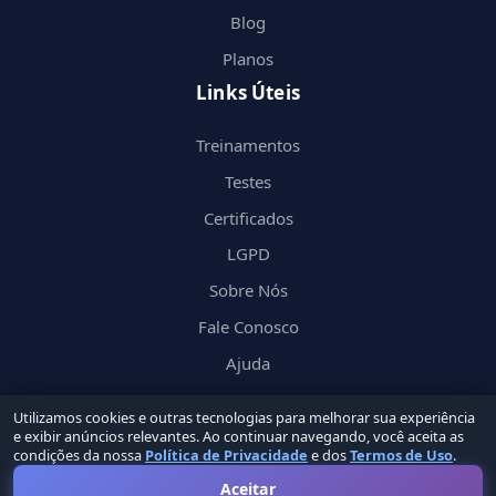
Blog
Planos
Links Úteis
Treinamentos
Testes
Certificados
LGPD
Sobre Nós
Fale Conosco
Ajuda
Utilizamos cookies e outras tecnologias para melhorar sua experiência
e exibir anúncios relevantes. Ao continuar navegando, você aceita as
condições da nossa
Política de Privacidade
e dos
Termos de Uso
.
© 2026 Nerd
in
by Groupin Labs. Todos os direitos reservados.
Aceitar