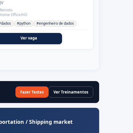
JV
Remoto
Home Office/HO
#dados
#python
#engenheiro de dados
Ver vaga
Fazer Testes
Ver Treinamentos
portation / Shipping market