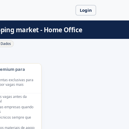
Login
ipping market - Home Office
Dados
remium para
ntas exclusivas para
por vagas mais
s vagas antes da
l
das empresas quando
s
técnicos sempre que
os materiais de apoio