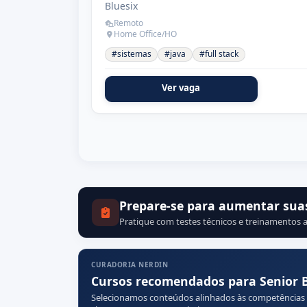
Bluesix
Remoto
Home Office/HO
#sistemas
#java
#full stack
Ver vaga
Prepare-se para aumentar sua
Pratique com testes técnicos e treinamentos a
CURADORIA NERDIN
Cursos recomendados para Senior Ba
Selecionamos conteúdos alinhados às competências