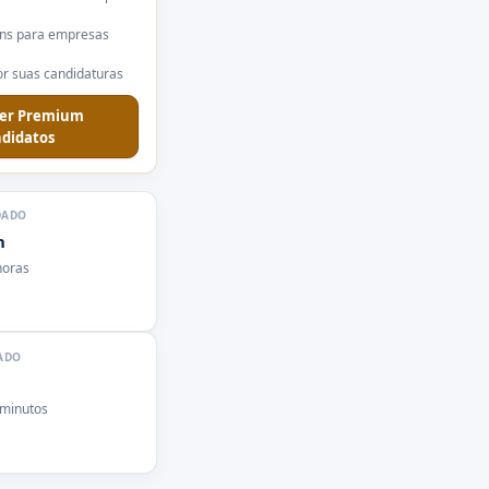
ns para empresas
r suas candidaturas
er Premium
didatos
DADO
n
horas
ADO
 minutos