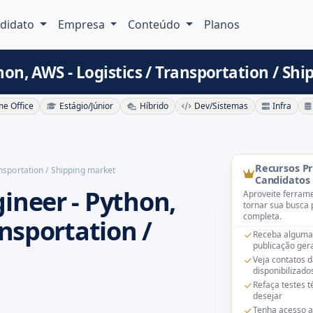
didato
Empresa
Conteúdo
Planos
hon, AWS - Logistics / Transportation / Sh
e Office
Estágio/Júnior
Híbrido
Dev/Sistemas
Infra
Recursos P
nsportation / Shipping market
Candidatos
ineer - Python,
Aproveite ferrame
tornar sua busca 
completa.
ansportation /
Receba alguma
publicação gera
Veja contatos 
disponibilizado
Refaça testes 
desejar
Tenha acesso a