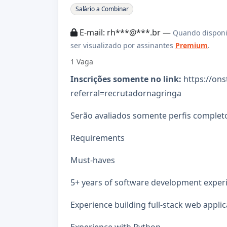
Sobre a Vaga
Salário a Combinar
E-mail: rh***@***.br —
Quando disponi
ser visualizado por assinantes
Premium
.
1 Vaga
Inscrições somente no link:
https://ons
referral=recrutadornagringa
Serão avaliados somente perfis completo
Requirements
Must-haves
5+ years of software development exper
Experience building full-stack web applic
Experience with Python