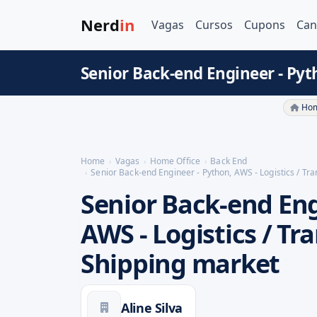
Nerd
in
Vagas
Cursos
Cupons
Can
Senior Back-end Engineer - Pyt
Hom
Home
Vagas
Home Office
Back End
Senior Back-end Engineer - Python, AWS - Logistics / Tra
Senior Back-end Eng
AWS - Logistics / Tr
Shipping market
Aline Silva