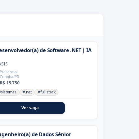
esenvolvedor(a) de Software .NET | IA
ASIS
Presencial
Curitiba/PR
R$ 15.750
#sistemas
#.net
#full stack
Ver vaga
ngenheiro(a) de Dados Sênior