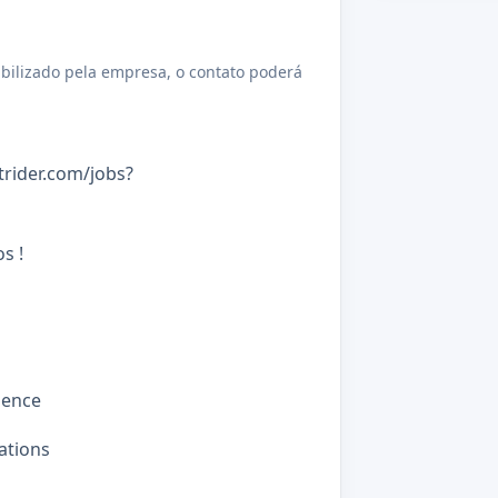
bilizado pela empresa, o contato poderá
trider.com/jobs?
s !
ience
ations