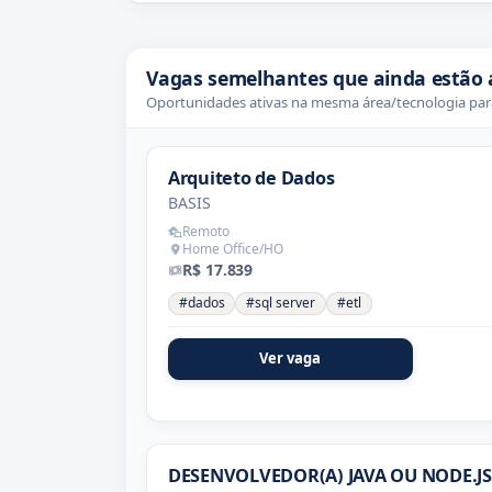
Vagas semelhantes que ainda estão 
Oportunidades ativas na mesma área/tecnologia para
Arquiteto de Dados
BASIS
Remoto
Home Office/HO
R$ 17.839
#dados
#sql server
#etl
Ver vaga
DESENVOLVEDOR(A) JAVA OU NODE.JS