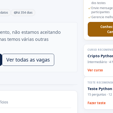
dos testes
Envie mensage
participantes
idatos
há 354 dias
Gerencie melho
Conhec
ento, não estamos aceitando
Can
mas temos várias outras
CURSO RECOMEN
Cripto Pytho
Ver todas as vagas
Intermediário · 4 
Ver curso
TESTE RECOMEND
Teste Python
15 perguntas · 12
ícios
Fazer teste