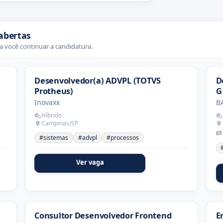
abertas
 você continuar a candidatura.
Desenvolvedor(a) ADVPL (TOTVS
D
Protheus)
G
Inovaxx
B
Híbrido
Campinas/SP
#sistemas
#advpl
#processos
Ver vaga
Consultor Desenvolvedor Frontend
E