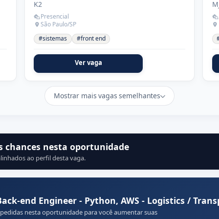
K2
M
Presencial
São Paulo/SP
#sistemas
#front end
Ver vaga
Mostrar mais vagas semelhantes
s chances nesta oportunidade
linhados ao perfil desta vaga.
ck-end Engineer - Python, AWS - Logistics / Trans
 pedidas nesta oportunidade para você aumentar suas