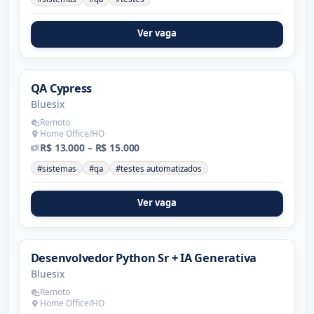
Ver vaga
QA Cypress
Bluesix
Remoto
Home Office/HO
R$ 13.000 – R$ 15.000
#sistemas
#qa
#testes automatizados
Ver vaga
Desenvolvedor Python Sr + IA Generativa
Bluesix
Remoto
Home Office/HO