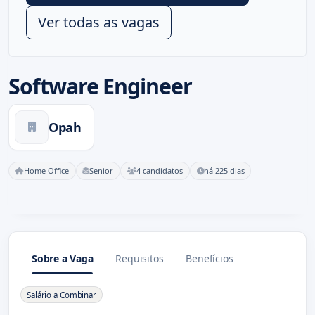
Ver todas as vagas
Software Engineer
Opah
Home Office
Senior
4 candidatos
há 225 dias
Sobre a Vaga
Requisitos
Benefícios
Sobre a Vaga
Salário a Combinar