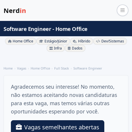
Nerd
in
Software Engineer - Home Office
Home Office
Estágio/Júnior
Híbrido
Dev/Sistemas
Infra
Dados
Home
Vagas
Home Office
Full Stack
Software Engineer
Agradecemos seu interesse! No momento,
não estamos aceitando novas candidaturas
para esta vaga, mas temos várias outras
oportunidades esperando por você.
Vagas semelhantes abertas