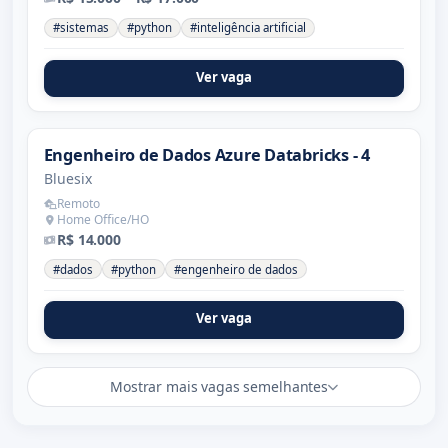
#sistemas
#python
#inteligência artificial
Ver vaga
Engenheiro de Dados Azure Databricks - 4
Bluesix
Remoto
Home Office/HO
R$ 14.000
#dados
#python
#engenheiro de dados
Ver vaga
Mostrar mais vagas semelhantes