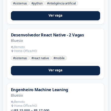
#sistemas
#python
#inteligência artificial
Ver vaga
Desenvolvedor React Native - 2 Vagas
Bluesix
Remoto
Home Office/HO
#sistemas
#react native
#mobile
Ver vaga
Engenheiro Machine Leaning
Bluesix
Remoto
Home Office/HO
R$ 15.000 – R$ 17.000