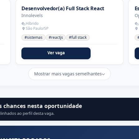
Desenvolvedor(a) Full Stack React
E
Innolevels
O
Híbrido
São Paulo/SP
#sistemas
#reactjs
#full stack
Ver vaga
Mostrar mais vagas semelhantes
s chances nesta oportunidade
linhados ao perfil desta vaga.