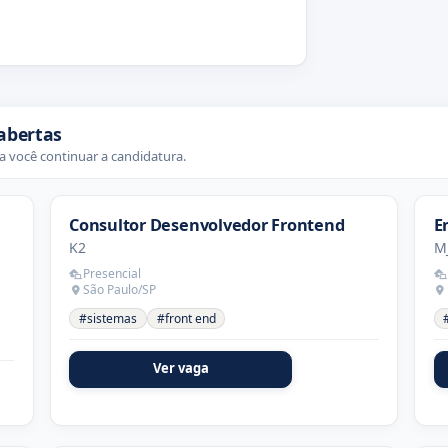
abertas
 você continuar a candidatura.
Consultor Desenvolvedor Frontend
E
K2
M
Presencial
São Paulo/SP
#sistemas
#front end
Ver vaga