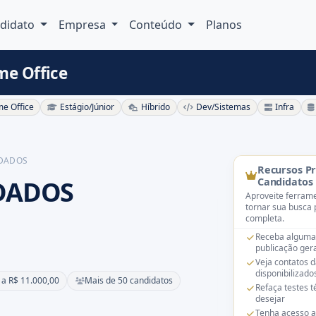
didato
Empresa
Conteúdo
Planos
me Office
e Office
Estágio/Júnior
Híbrido
Dev/Sistemas
Infra
 DADOS
Recursos P
 DADOS
Candidatos
Aproveite ferrame
tornar sua busca 
completa.
Receba alguma
publicação gera
Veja contatos 
disponibilizado
 a R$ 11.000,00
Mais de 50 candidatos
Refaça testes 
desejar
Tenha acesso a