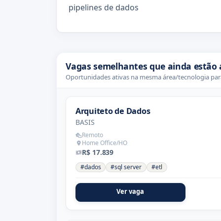
pipelines de dados
Vagas semelhantes que ainda estão 
Oportunidades ativas na mesma área/tecnologia para
Arquiteto de Dados
BASIS
Remoto
Home Office/HO
R$ 17.839
#dados
#sql server
#etl
Ver vaga