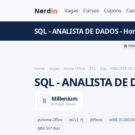
Nerd
in
Vagas
Cursos
Cupons
Can
SQL - ANALISTA DE DADOS - Ho
Hom
Home
Vagas
Home Office
ETL
SQL - ANALISTA DE
SQL - ANALISTA DE
Millenium
8 Vagas Ativas
Home Office
CLT, PJ
Pleno
R$ 10.000,00
há 367 dias