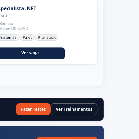
specialista .NET
pah
Remoto
Home Office/HO
#sistemas
#.net
#full stack
Ver vaga
Fazer Testes
Ver Treinamentos