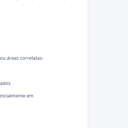
u áreas correlatas:
dados.
rencialmente em