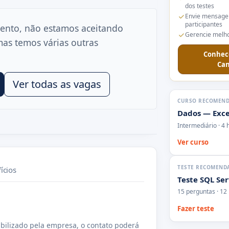
dos testes
Envie mensage
participantes
ento, não estamos aceitando
Gerencie melho
mas temos várias outras
Conhec
Can
Ver todas as vagas
CURSO RECOMEN
Dados — Exce
Intermediário · 4 
Ver curso
TESTE RECOMEND
ícios
Teste SQL Se
15 perguntas · 12
Fazer teste
bilizado pela empresa, o contato poderá