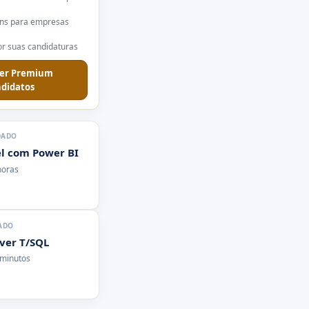
ns para empresas
r suas candidaturas
er Premium
didatos
DADO
l com Power BI
horas
ADO
rver T/SQL
 minutos