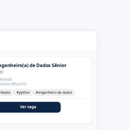
ngenheiro(a) de Dados Sênior
JV
Remoto
Home Office/HO
#dados
#python
#engenheiro de dados
Ver vaga