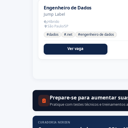
Engenheiro de Dados
Jump Label
Híbrido
São Paulo/SP
#dados
#.net
#engenheiro de dados
Ver vaga
Prepare-se para aumentar sua
Pratique com testes técnicos e treinamentos a
CURADORIA NERDIN