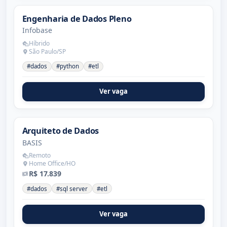
Engenharia de Dados Pleno
Infobase
Híbrido
São Paulo/SP
#dados
#python
#etl
Ver vaga
Arquiteto de Dados
BASIS
Remoto
Home Office/HO
R$ 17.839
#dados
#sql server
#etl
Ver vaga