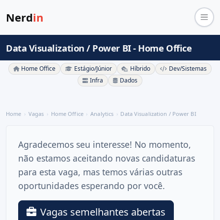
Nerd
in
Data Visualization / Power BI - Home Office
Home Office
Estágio/Júnior
Híbrido
Dev/Sistemas
Infra
Dados
Home
Vagas
Home Office
Analytics
Data Visualization / Power BI
Agradecemos seu interesse! No momento,
não estamos aceitando novas candidaturas
para esta vaga, mas temos várias outras
oportunidades esperando por você.
Vagas semelhantes abertas