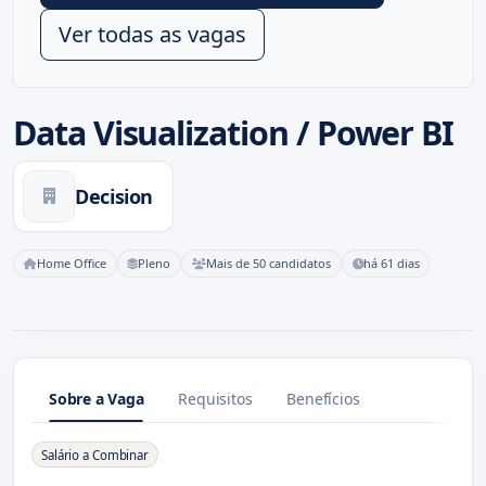
Ver todas as vagas
Data Visualization / Power BI
Decision
Home Office
Pleno
Mais de 50 candidatos
há 61 dias
Sobre a Vaga
Requisitos
Benefícios
Sobre a Vaga
Salário a Combinar