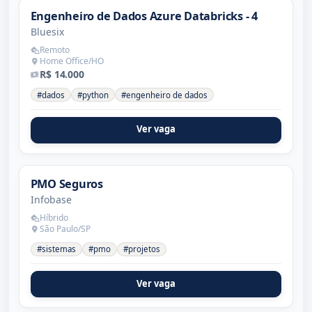
Engenheiro de Dados Azure Databricks - 4
Bluesix
Remoto
Home Office/HO
R$ 14.000
#dados
#python
#engenheiro de dados
Ver vaga
PMO Seguros
Infobase
Híbrido
São Paulo/SP
#sistemas
#pmo
#projetos
Ver vaga