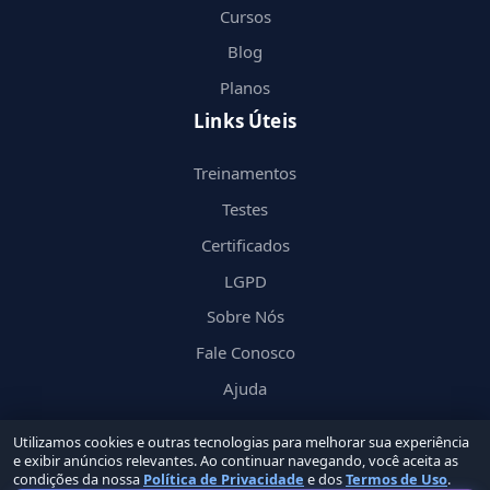
Cursos
Blog
Planos
Links Úteis
Treinamentos
Testes
Certificados
LGPD
Sobre Nós
Fale Conosco
Ajuda
Utilizamos cookies e outras tecnologias para melhorar sua experiência
e exibir anúncios relevantes. Ao continuar navegando, você aceita as
condições da nossa
Política de Privacidade
e dos
Termos de Uso
.
© 2026 Nerd
in
by Groupin Labs. Todos os direitos reservados.