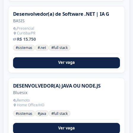
Desenvolvedor(a) de Software .NET | IA G
BASIS
Presencial
Curitiba/PR
R$ 15.750
#sistemas
#.net
#full stack
Ver vaga
DESENVOLVEDOR(A) JAVA OU NODE.JS
Bluesix
Remoto
Home Office/HO
#sistemas
#java
#full stack
Ver vaga