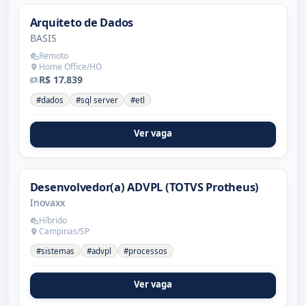
Arquiteto de Dados
BASIS
Remoto
Home Office/HO
R$ 17.839
#dados
#sql server
#etl
Ver vaga
Desenvolvedor(a) ADVPL (TOTVS Protheus)
Inovaxx
Híbrido
Campinas/SP
#sistemas
#advpl
#processos
Ver vaga