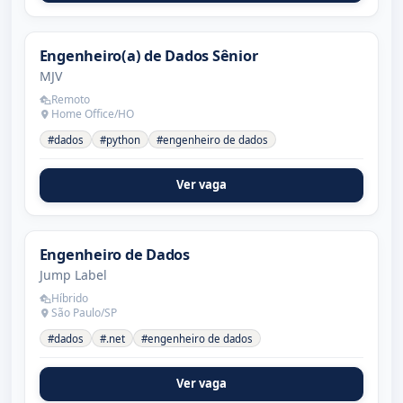
Engenheiro(a) de Dados Sênior
MJV
Remoto
Home Office/HO
#dados
#python
#engenheiro de dados
Ver vaga
Engenheiro de Dados
Jump Label
Híbrido
São Paulo/SP
#dados
#.net
#engenheiro de dados
Ver vaga