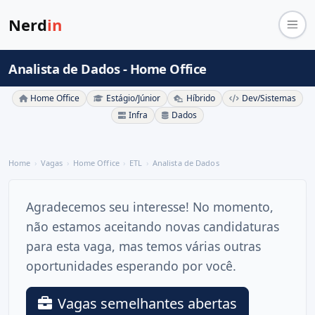
Nerd
in
Analista de Dados - Home Office
Home Office
Estágio/Júnior
Híbrido
Dev/Sistemas
Infra
Dados
Home
Vagas
Home Office
ETL
Analista de Dados
Agradecemos seu interesse! No momento,
não estamos aceitando novas candidaturas
para esta vaga, mas temos várias outras
oportunidades esperando por você.
Vagas semelhantes abertas