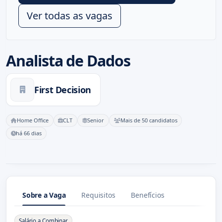
Ver todas as vagas
Analista de Dados
First Decision
Home Office
CLT
Senior
Mais de 50 candidatos
há 66 dias
Sobre a Vaga
Requisitos
Benefícios
Sobre a Vaga
Salário a Combinar