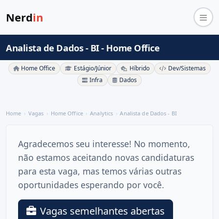
Nerd
in
Analista de Dados - BI - Home Office
Home Office
Estágio/Júnior
Híbrido
Dev/Sistemas
Infra
Dados
Home
Vagas
Home Office
Analytics
Analista de Dados - BI
Agradecemos seu interesse! No momento,
não estamos aceitando novas candidaturas
para esta vaga, mas temos várias outras
oportunidades esperando por você.
Vagas semelhantes abertas