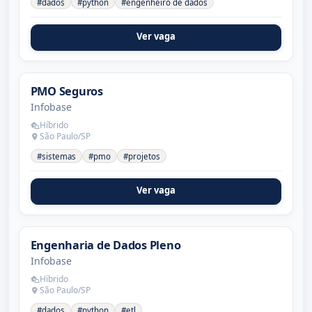
#dados
#python
#engenheiro de dados
Ver vaga
PMO Seguros
Infobase
Híbrido
São Paulo/SP
#sistemas
#pmo
#projetos
Ver vaga
Engenharia de Dados Pleno
Infobase
Híbrido
São Paulo/SP
#dados
#python
#etl