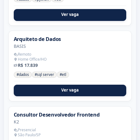
Ver vaga
Arquiteto de Dados
BASIS
Remoto
Home Office/HO
R$ 17.839
#dados
#sql server
#etl
Ver vaga
Consultor Desenvolvedor Frontend
K2
Presencial
São Paulo/SP