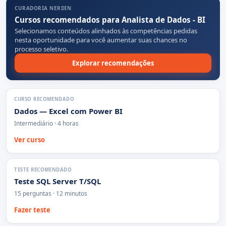
CURADORIA NERDIN
Cursos recomendados para Analista de Dados - BI
Selecionamos conteúdos alinhados às competências pedidas
nesta oportunidade para você aumentar suas chances no
processo seletivo.
Explorar recomendações
CURSO RECOMENDADO
Dados — Excel com Power BI
Intermediário · 4 horas
Ver curso
TESTE RECOMENDADO
Teste SQL Server T/SQL
15 perguntas · 12 minutos
Fazer teste