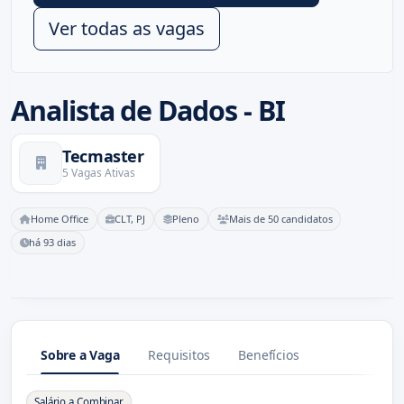
Ver todas as vagas
Analista de Dados - BI
Tecmaster
5 Vagas Ativas
Home Office
CLT, PJ
Pleno
Mais de 50 candidatos
há 93 dias
Sobre a Vaga
Requisitos
Benefícios
Sobre a Vaga
Salário a Combinar