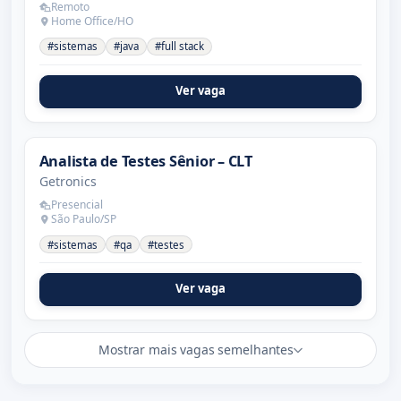
Remoto
Home Office/HO
#sistemas
#java
#full stack
Ver vaga
Analista de Testes Sênior – CLT
Getronics
Presencial
São Paulo/SP
#sistemas
#qa
#testes
Ver vaga
Mostrar mais vagas semelhantes