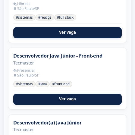
Híbrido
São Paulo/SP
#sistemas
#reactjs
#full stack
Ver vaga
Desenvolvedor Java Júnior - Front-end
Tecmaster
Presencial
São Paulo/SP
#sistemas
#java
#front end
Ver vaga
Desenvolvedor(a) Java Júnior
Tecmaster