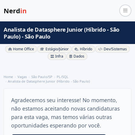
Nerd
in
Analista de Datasphere Junior (Híbrido - São
Paulo) - São Paulo
Home Office
Estágio/Júnior
Híbrido
Dev/Sistemas
Infra
Dados
Home
Vagas
São Paulo/SP
PL/SQL
Analista de Datasphere Junior (Híbrido - São Paulo)
Agradecemos seu interesse! No momento,
não estamos aceitando novas candidaturas
para esta vaga, mas temos várias outras
oportunidades esperando por você.