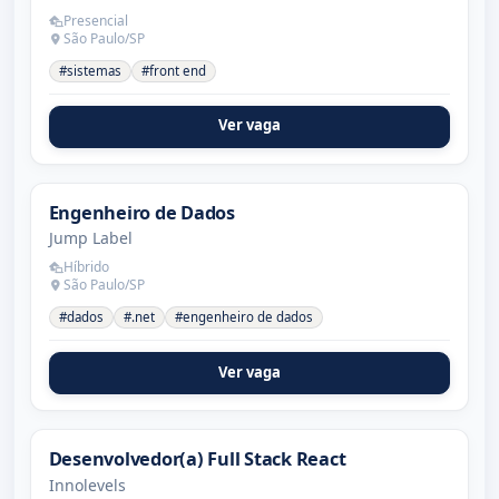
Presencial
São Paulo/SP
#sistemas
#front end
Ver vaga
Engenheiro de Dados
Jump Label
Híbrido
São Paulo/SP
#dados
#.net
#engenheiro de dados
Ver vaga
Desenvolvedor(a) Full Stack React
Innolevels