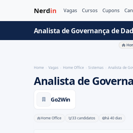
Nerd
in
Vagas
Cursos
Cupons
Can
Analista de Governança de Dad
Hom
Home
Vagas
Home Office
Sistemas
Analista de G
Analista de Govern
Go2Win
Home Office
33 candidatos
há 40 dias