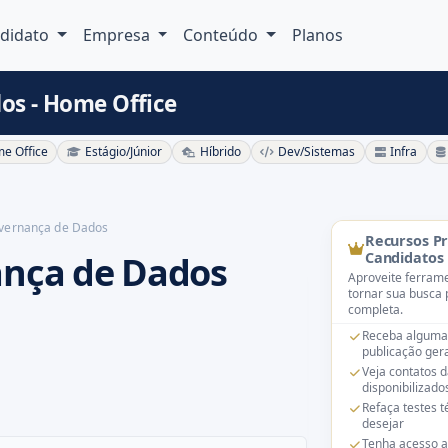
didato
Empresa
Conteúdo
Planos
os - Home Office
e Office
Estágio/Júnior
Híbrido
Dev/Sistemas
Infra
overnança de Dados
Recursos P
ança de Dados
Candidatos
Aproveite ferrame
tornar sua busca 
completa.
Receba alguma
publicação gera
Veja contatos 
disponibilizado
Refaça testes 
desejar
Tenha acesso a