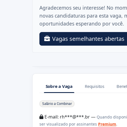
Agradecemos seu interesse! No mom
novas candidaturas para esta vaga, 
oportunidades esperando por você.
Vagas semelhantes abertas
Sobre a Vaga
Requisitos
Benef
Sobre a Vaga
Salário a Combinar
E-mail: rh***@***.br —
Quando disponi
ser visualizado por assinantes
Premium
.