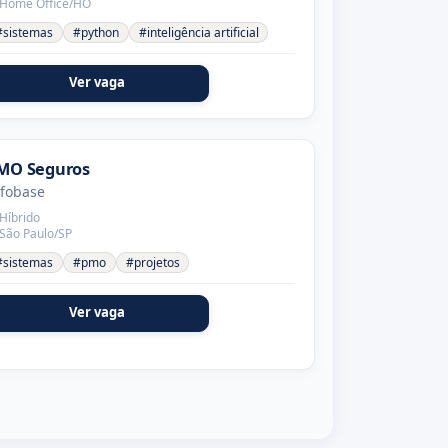
Home Office/HO
#sistemas
#python
#inteligência artificial
Ver vaga
MO Seguros
nfobase
Híbrido
São Paulo/SP
#sistemas
#pmo
#projetos
Ver vaga